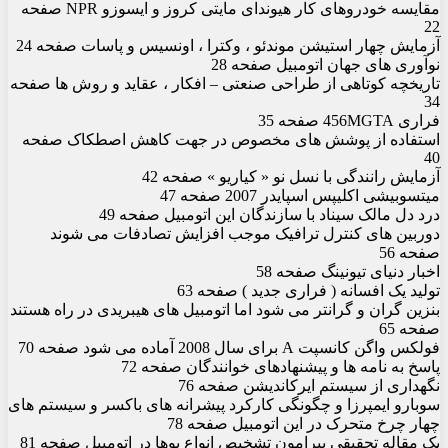
مقایسه خودروهای کار هیوندای مایتی کروز و ایسوزو NPR صفحه
22
آزمایش چهار استیشن موندئو ، وکترا ، اونسیس و پاسات صفحه 24
نوآوری های جهان اتومبیل صفحه 28
تاریخچه کوتاهی از طراحی صنعتی – افکار ، عقاید و روش ها صفحه
34
فراری 456MGTA صفحه 35
استفاده از پوشش های مخصوص در جهت کاهش اصطکاک صفحه
40
آزمایش رانندگی با نسل نو « کیاریو » صفحه 42
میتسوبیشی اکلیپس اسپایدر 2007 صفحه 47
درد دل مالک سیناد با سازندگان این اتومبیل صفحه 49
دوربین های کنترل ترافیک موجب افزایش تصادفات می شوند
صفحه 56
اخبار دنیای تیونینگ صفحه 58
تولید یک افسانه ( فراری جدید ) صفحه 63
بنزین گران و گرانتر می شود اما اتومبیل های هیبریدی در راه هستند
صفحه 65
فولکس واگن کانسپت A برای سال 2008 آماده می شود صفحه 70
پاسخ به نامه ها و پیشنهادهای خوانندگان صفحه 72
نگهداری از سیستم ایرکاندیشن صفحه 76
سوبارو ایمپرزا و چگونگی کارکرد پیشرانه های باکسر و سیستم های
چهار چرخ متحرک در این اتومبیل صفحه 78
یک مقاله تحقیقی پیرامون تشخیص انواع بوها در اتومبیل صفحه 81