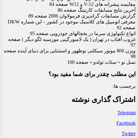
مقایسه پیشرانه های V-12 و W12 صفحه 84
آخرین نتایج مسابقات کارتینگ صفحه 86
گزارش مسابقات گراندپری فرمولاوان 2006 صفحه 89
معرفی اتومبیل های کلاسیک موجود در کشور – این شماره DKW
صفحه 92
انواع تکنولوژی سرما در یخچالهای خودرویی صفحه 95
غروب آفتاب در تهران ( یک لامبورگینی مورسیه لگو دیگر ) صفحه
97
ویژن 800 موتور سیکلتی نوظهور و استثنایی برای دنیای آینده صفحه
98
نسل نو « سئات تولدو » صفحه 100
این مطلب چقدر برای شما مفید بود؟
برچسب ها:
اشتراک گذاری نوشته
Telegram
Facebook
Twitter