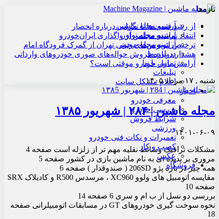
تازه‌ها
آرشیو مجله ماشین
از رشد قیمت‌ها تا نگرانی درباره انحصار
آرشیو مجله نوآور
انتقاد نماینده مجلس از واگذاری ایران‌خودرو
آرشیو مجله موتور
ترخیص اتوبوس‌های چینی تهران از گمرک فرودگاه امام
درباره ما
هشدار درباره فروش حواله‌های صوری خودروهای وارداتی
تماس با ما
آرامش بازار خودرو موقتی است؟
تبلیغات
شنبه , ۱۷ مرداد ۱۴۰۵
اعلام مشکل سایت
اخبار
معرفی خودرو
مجله ماشین | ۲۸۴ | شهریور ۱۳۸۵
بررسی خودرو
شرایط فروش
ورزشی
۱۴۰۱-۰۶-۰۹
تعمیرات و نکات فنی خودرو
کسب و کار
مشکلات ترافیک وسائط نقلیه مهم تر از زلزله است صفحه 4
عکس
مروری بر پدیده ای به نام ماشین بازی در کشور صفحه 5
فروشگاه
همه چیز در باره پژو 206SD ( صندوقدار ) صفحه 6
مقایسه اتومبیل های ولوو XC960 ،‌ مرسدس R500 و کادیلاک SRX
صفحه 10
بررسی دو نسل از ب ام و سری 6 صفحه 14
نحوه سوخت گیری خودروهای GT در مسابقات اتومبیلرانی صفحه
18