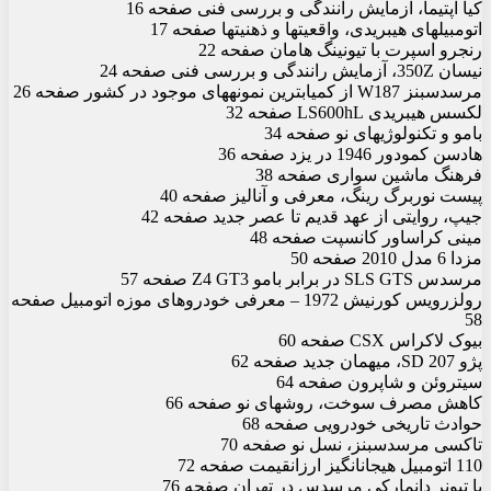
کیا اپتیما، آزمایش رانندگی و بررسی فنی صفحه 16
اتومبیل‏های هیبریدی، واقعیت‏ها و ذهنیت‏ها صفحه 17
رنجرو اسپرت با تیونینگ هامان صفحه 22
نی‏سان 350Z، آزمایش رانندگی و بررسی فنی صفحه 24
مرسدس‏بنز W187 از کمیاب‏ترین نمونه‏های موجود در کشور صفحه 26
لکسس هیبریدی LS600hL صفحه 32
ب‏ام‏و و تکنولوژی‏های نو صفحه 34
هادسن کمودور 1946 در یزد صفحه 36
فرهنگ ماشین سواری صفحه 38
پیست نوربرگ رینگ، معرفی و آنالیز صفحه 40
جیپ، روایتی از عهد قدیم تا عصر جدید صفحه 42
مینی کراس‏اور کانسپت صفحه 48
مزدا 6 مدل 2010 صفحه 50
مرسدس SLS GTS در برابر ب‏ام‏و Z4 GT3 صفحه 57
رولزرویس کورنیش 1972 – معرفی خودروهای موزه اتومبیل صفحه
58
بیوک لاکراس CSX صفحه 60
پژو 207 SD، میهمان جدید صفحه 62
سیتروئن و شاپرون صفحه 64
کاهش مصرف سوخت، روش‏های نو صفحه 66
حوادث تاریخی خودرویی صفحه 68
تاکسی مرسدس‏بنز، نسل نو صفحه 70
110 اتومبیل هیجان‏انگیز ارزان‏قیمت صفحه 72
با تیونر دانمارکی مرسدس در تهران صفحه 76