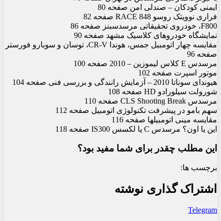
ایمنی کودکان – صندلی امن صفحه 80
فراری نوویتک روسو RACE 848 صفحه 82
F800، خودروی تحقیقاتی مرسدس‏بنز صفحه 86
نمایشگاه خودروهای کلاسیک مشهد صفحه 90
مقایسه چهار اتومبیل جمس، هوندا CR-V، توسان و سوبارو فورستر
صفحه 96
مرسدس E کلاس لیموزین – 2010 صفحه 100
موتور اسپرت صفحه 102
هیوندای سوناتا 2010 – آزمایش رانندگی و بررسی فنی صفحه 104
شورولت سیلورادو HD صفحه 108
مرسدس CLS Shooting Break صفحه 110
سهم ب‏ام‏و در پیشرفت تکنولوژی اتومبیل صفحه 112
مقایسه مینی اتومبیل‏ها صفحه 116
این یا اون؟ مرسدس ‏‏C یا لکسس IS300 صفحه 118
این مطلب چقدر برای شما مفید بود؟
برچسب ها:
اشتراک گذاری نوشته
Telegram