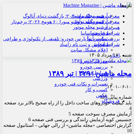
تازه‌ها
آرشیو مجله ماشین
معرفی هنسی بلک‌برد ۲۰۳۰: بازگشت دنیای آنالوگ
آرشیو مجله نوآور
معرفی لامبورگینی روئلتو میورا ۶۰ هومج ۲۰۲۶: پرچم‌دار
آرشیو مجله موتور
هیبریدی
درباره ما
شرایط فروش سایپا
تماس با ما
بررسی پارس نوآ پارس خودرو: تلفیقی از تکنولوژی و طراحی
تبلیغات
شرایط فروش و ثبت نام زامیاد
اعلام مشکل سایت
شنبه , ۱۷ مرداد ۱۴۰۵
اخبار
معرفی خودرو
بررسی خودرو
مجله ماشین | ۳۲۹ | تیر ۱۳۸۹
شرایط فروش
ورزشی
تعمیرات و نکات فنی خودرو
۱۴۰۱-۰۶-۱۰
کسب و کار
عکس
شماره پیاپی 329
فروشگاه
باید کیفیت خودروهای ساخت داخل را از راه صحیح بالاتر برد صفحه
4
آزمایش مصرف سوخت صفحه 5
جنسیس کوپه آزمایش رانندگی و بررسی فنی صفحه 6
گزارش اختصاصی «مجلّه ماشین» از رالی جهانی – استانبول صفحه
10