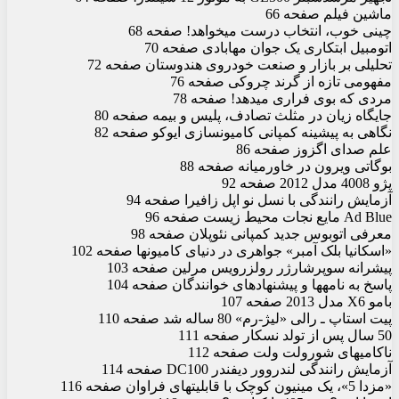
ماشین فیلم صفحه 66
چینی خوب، انتخاب درست می‏خواهد! صفحه 68
اتومبیل ابتکاری یک جوان مهابادی صفحه 70
تحلیلی بر بازار و صنعت خودروی هندوستان صفحه 72
مفهومی تازه از گرند چروکی صفحه 76
مردی که بوی فراری می‏دهد! صفحه 78
جایگاه زیان در مثلث تصادف، پلیس و بیمه صفحه 80
نگاهی به پیشینه کمپانی کامیون‏سازی ایوکو صفحه 82
علم صدای اگزوز صفحه 86
بوگاتی ویرون در خاورمیانه صفحه 88
پژو 4008 مدل 2012 صفحه 92
آزمایش رانندگی با نسل نو اپل زافیرا صفحه 94
Ad Blue مایع نجات محیط زیست صفحه 96
معرفی اتوبوس جدید کمپانی نئوپلان صفحه 98
«اسکانیا بلک آمبر» جواهری در دنیای کامیون‏ها صفحه 102
پیشرانه سوپرشارژر رولزرویس مرلین صفحه 103
پاسخ به نامه‏ها و پیشنهادهای خوانندگان صفحه 104
ب‏ام‏و X6 مدل 2013 صفحه 107
پیت استاپ ـ رالی «لیژ-رم» 80 ساله شد صفحه 110
50 سال پس از تولد نسکار صفحه 111
ناکامی‏های شورولت ولت صفحه 112
آزمایش رانندگی لندروور دیفندر DC100 صفحه 114
«مزدا 5»، یک مینی‏ون کوچک با قابلیت‏های فراوان صفحه 116