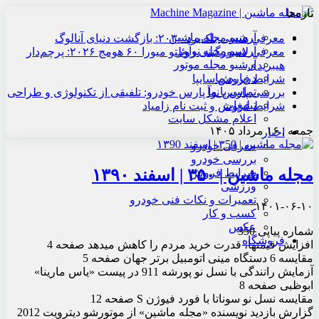
تازه‌ها
آرشیو مجله ماشین
معرفی هنسی بلک‌برد ۲۰۳۰: بازگشت دنیای آنالوگ
آرشیو مجله نوآور
معرفی لامبورگینی روئلتو میورا ۶۰ هومج ۲۰۲۶: پرچم‌دار
آرشیو مجله موتور
هیبریدی
درباره ما
شرایط فروش سایپا
تماس با ما
بررسی پارس نوآ پارس خودرو: تلفیقی از تکنولوژی و طراحی
تبلیغات
شرایط فروش و ثبت نام زامیاد
اعلام مشکل سایت
جمعه , ۱۶ مرداد ۱۴۰۵
اخبار
معرفی خودرو
بررسی خودرو
مجله ماشین | ۳۵۰ | اسفند ۱۳۹۰
شرایط فروش
ورزشی
تعمیرات و نکات فنی خودرو
۱۴۰۱-۰۶-۱۰
کسب و کار
عکس
شماره پیاپی 350
فروشگاه
افزایش قیمت‏ها، قدرت خرید مردم را کاهش می‏دهد صفحه 4
مقایسه 6 دستگاه مینی اتومبیل برتر جهان صفحه 5
آزمایش رانندگی با نسل نو پورشه 911 در پیست «یاس مارینا»
ابوظبی صفحه 8
مقایسه نسل نو سوناتا با فورد فیوژن S صفحه 12
گزارش بازدید نویسنده «مجله ماشین» از موتورشو دیترویت 2012