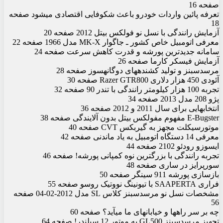
صفحه 16
تعرفه پائین واردات خودرو باعث شکوفایی اقتصادی می‏شود صفحه
18
آزمایش رانندگی با نسل نو فولکس بیتل 2012 صفحه 20
معرفی اتومبیل خاص کشور ـ جاگوار MK-X مدل 1966 صفحه 22
سامانه جدیدترین پورشه و قدرت کاهش سرعت صفحه 24
آزمایش فیسکر کارما صفحه 26
مرسدس‏بنز و تولید کشنده‏های دوگانه‏سوز صفحه 28
آئودی 450 هزار دلاری Razer GTR800 صفحه 30
تجربه 100 هزار کیلومتر رانندگی با تندر 90 صفحه 32
پژو 208 مدل 2013 صفحه 34
انتخاب‏هایی برای سال 2011 و 2012 صفحه 36
E-Bugster مفهوم مفولکس بیتل بدون آلایندگی صفحه 38
موتورسیکلت مجهز به گیربکس CVT صفحه 40
معرفی 14 دستگاه اتومبیل به یاد ماندنی صفحه 42
ایسوزو رودئو 2102 صفحه 44
تجربه رانندگی با بزرگ‏ترین نوه کمپانی پورشه! صفحه 46
سورپرایز در ساری صفحه 48
بازسازی پورشه 911 سینگر صفحه 50
فراری SAAPERTA با تیونینگ نووتیک روسو صفحه 55
مشخصات نسل نو مرسدس‏بنز کلاس SL مدل 2012-02-04 صفحه
56
چه بر سر راه‏ها و خیابان‏های ما می‏آید؟ صفحه 60
تجهیز مرسدس‏بنز GL500 به موتور 12 سیلندر! صفحه 64