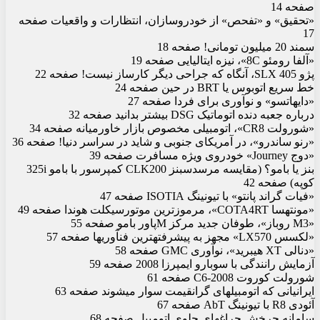
صفحه 14
«تحقیق» و «تفحص» از خودروسازان، انتظارات و واقعیات صفحه
17
سمند 20 میلیون تومانی! صفحه 18
«آلفا رومئو 8C»، نیزه ایتالیایی صفحه 19
پژو 405 SLX، آنگاه که جراحی دیگر کارساز نیست! صفحه 22
خط سریع اتوبوس یا BRT در حین صفحه 24
«دایهاتسو» و نوآوری برای فردا صفحه 27
درباره جعبه دنده اتوماتیک DSG بیشتر بدانید صفحه 32
«شورولت CR8»، اتومبیلی مخصوص بازار خاورمیانه صفحه 34
«رنو ساندرو»، در آمریکای جنوبی و شاید در سراسر دنیا! صفحه 36
«دوج Journey» خودروی ویژه مسافرت صفحه 39
بنز یا ب‏ام‏و؟ (مقایسه مرسدس‏بنز CLK200 کمپرسور با ب‏ام‏و 325i
کوپه) صفحه 42
«فیات گراند پانتو» با تیونینگ ISOTIA صفحه 47
«مونته‏سا COTA4RT»، مرموزترین موتورسیکلت هوندا صفحه 49
«M3 روباز»، طوفان جدید مرکز Mپاور ب‏ام‏و صفحه 55
«لکسس LX570» مجهز به پیشرفته‏ترین فن‏آوری‏ها صفحه 57
«دنالی XT هیبرید»، نوآوری GMC صفحه 58
آزمایش رانندگی با سوبارو ایمپرزا 2008 صفحه 59
شورولت کوروت C6-2008 صفحه 61
ایرانیانی که اتومبیل‏های گران‏قیمت سوار می‏شوند صفحه 63
آئودی R8 با تیونینگ AbT صفحه 67
سامانه چرخش چراغ‏های جلوی اتومبیل صفحه 68