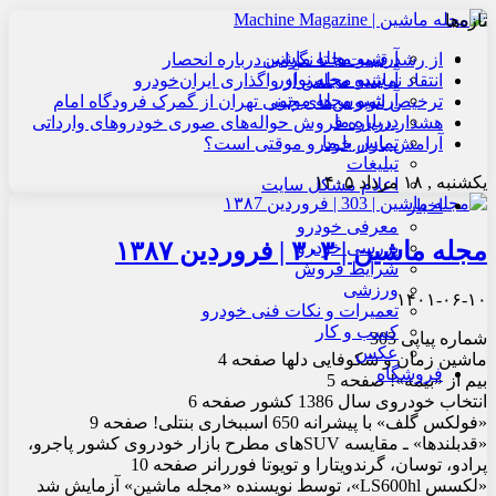
تازه‌ها
آرشیو مجله ماشین
از رشد قیمت‌ها تا نگرانی درباره انحصار
آرشیو مجله نوآور
انتقاد نماینده مجلس از واگذاری ایران‌خودرو
آرشیو مجله موتور
ترخیص اتوبوس‌های چینی تهران از گمرک فرودگاه امام
درباره ما
هشدار درباره فروش حواله‌های صوری خودروهای وارداتی
تماس با ما
آرامش بازار خودرو موقتی است؟
تبلیغات
یکشنبه , ۱۸ مرداد ۱۴۰۵
اعلام مشکل سایت
اخبار
معرفی خودرو
مجله ماشین | ۳۰۳ | فروردین ۱۳۸۷
بررسی خودرو
شرایط فروش
ورزشی
۱۴۰۱-۰۶-۱۰
تعمیرات و نکات فنی خودرو
کسب و کار
شماره پیاپی 303
عکس
ماشین زمان و شکوفایی دل‏ها صفحه 4
فروشگاه
بیم از «بیمه»! صفحه 5
انتخاب خودروی سال 1386 کشور صفحه 6
«فولکس گلف» با پیشرانه 650 اسب‏بخاری بنتلی! صفحه 9
«قدبلندها» ـ مقایسه SUVهای مطرح بازار خودروی کشور پاجرو،
پرادو، توسان، گرندویتارا و تویوتا فوررانر صفحه 10
«لکسس LS600hl»، توسط نویسنده «مجله ماشین» آزمایش شد