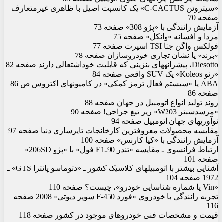
«سیتروئن C-CACTUS» یک کانسپت اصیل با ظاهری غیرمتعارف
صفحه 70
آزمایش رانندگی با «پژو 308» صفحه 73
مزدا و افسانه «وانکل» صفحه 75
فولکس واگن جتا TSI اسپرت صفحه 77
«برند» یا نشان تجاری خودروسازان صفحه 78
Diesotto، پیشرانه‏های بنزینی که قابلیت خوداشتعالی دارند صفحه 82
«رنو Koleos» یک SUV واقعی صفحه 84
ABA یا «سیستم فعال ترمز کمکی» در کامیون‏های اکتروس ص 86
صفحه 86
روند تولید انواع اتومبیل در جهان صفحه 88
«مرسدس‏بنز W203» زیر تیغ جراحی! صفحه 90
نوآوری‏های جهان اتومبیل صفحه 94
مقایسه محصولات معروف‏ترین کارخانجات تایرسازی دنیا صفحه 97
آزمایش رانندگی با «کیا کارنس» صفحه 100
ارتباط فرانسوی ـ مقایسه «تندر 90ـE1 فول» با «پژو 206SD»
صفحه 101
آشنایی بیشتر با اتومبیل‏های کلاسیک کشور ـ «دتوماسو پانترا GTS» ـ
1972 صفحه 104
«Vin یا شماره شناسایی خودرو»، چیست؟ صفحه 110
تجربه رانندگی با خودروی «فورد F-450 سوپر دیوتی» 2008 صفحه
116
قیمت و مشخصات فنی خودروهای موجود در کشور صفحه 118