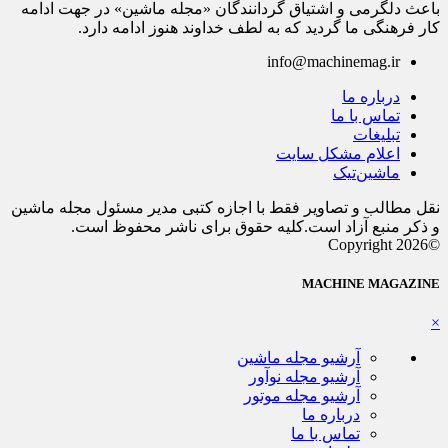
باعث دلگرمی و اشتیاق گردانندگان «مجله ماشین» در جهت ادامه
کار فرهنگی ما گردید که به لطف خداوند هنوز ادامه دارد.
info@machinemag.ir
درباره ما
تماس با ما
تبلیغات
اعلام مشکل سایت
ماشین‌تیک
نقل مطالب و تصاویر فقط با اجازه کتبی مدیر مسئول مجله ماشین
و ذکر منبع آزاد است.کلیه حقوق برای ناشر محفوظ است.
©Copyright 2026
MACHINE MAGAZINE
×
آرشیو مجله ماشین
آرشیو مجله نوآور
آرشیو مجله موتور
درباره ما
تماس با ما