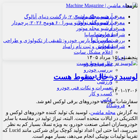
تازه‌ها
آرشیو مجله ماشین
معرفی هنسی بلک‌برد ۲۰۳۰: بازگشت دنیای آنالوگ
آرشیو مجله نوآور
معرفی لامبورگینی روئلتو میورا ۶۰ هومج ۲۰۲۶: پرچم‌دار
آرشیو مجله موتور
هیبریدی
درباره ما
شرایط فروش سایپا
تماس با ما
بررسی پارس نوآ پارس خودرو: تلفیقی از تکنولوژی و طراحی
تبلیغات
شرایط فروش و ثبت نام زامیاد
اعلام مشکل سایت
پنجشنبه , ۱۵ مرداد ۱۴۰۵
اخبار
معرفی خودرو
بررسی خودرو
لوسید در حال سقوط هست
شرایط فروش
ورزشی
تعمیرات و نکات فنی خودرو
۱۴۰۱-۱۲-۰۶
کسب و کار
عکس
سفارشات سازنده خودروهای برقی لوکس لغو شد.
فروشگاه
به گزارش
مجله ماشین
، لوسید یک تولید کننده خودروهای لوکس و
الکتریکی در ایالات متحده است. البته، تیراژ تولید در مقایسه با سایر
خودروسازان اصلی صنعت خودرو، به ویژه تسلا، بسیار کم به نظر
می‌رسد، اما حتی این اعداد تولید کوچک برای شرکتی مانند Lucid که
تقریباً تولیدات بوتیکی انجام می‌دهد، بسیار مهم است.