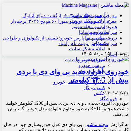
تازه‌ها
آرشیو مجله ماشین
معرفی هنسی بلک‌برد ۲۰۳۰: بازگشت دنیای آنالوگ
آرشیو مجله نوآور
معرفی لامبورگینی روئلتو میورا ۶۰ هومج ۲۰۲۶: پرچم‌دار
آرشیو مجله موتور
هیبریدی
درباره ما
شرایط فروش سایپا
تماس با ما
بررسی پارس نوآ پارس خودرو: تلفیقی از تکنولوژی و طراحی
تبلیغات
شرایط فروش و ثبت نام زامیاد
اعلام مشکل سایت
پنجشنبه , ۱۵ مرداد ۱۴۰۵
اخبار
معرفی خودرو
بررسی خودرو
خودروی آفرود جدید بی وای دی با بردی
شرایط فروش
ورزشی
بیش از ۱۲۰۰ کیلومتر
تعمیرات و نکات فنی خودرو
کسب و کار
۱۴۰۱-۱۲-۲۱
عکس
فروشگاه
خودروی آفرود جدید بی وای دی بردی بیش از 1200 کیلومتر خواهد
داشت همچنین BYD به طور مداوم خانواده مدل خود را گسترش
می دهد.
به گزارش
مجله ماشین
، بی وای دی غول خودروسازی چین در حال
کار بر روی یک خودرو شاسی بلند است و در تلاش است که