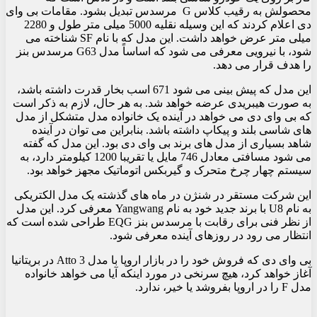
محصولش به رقیب کلاس G مرسدس تبدیل بشود. مقامات بی وای
دی اعلام کردند که این وسیله نقلیه 5000 میلی متر طول و 2280
میلی متر عرض خواهد داشت. این مدل که با نام SF شناخته می
شود، با نیرویی معرفی می شود که اساساً مدل G63 مرسدس بنز
را هدف قرار می دهد.
این مدل که پیش بینی می شود 671 اسب بخار قدرت داشته باشد،
به صورت هیبریدی عرضه خواهد شد. به هر حال، لازم به ذکر است
که بی وای دی می خواهد در آینده یک خانواده مدل متشکل از مدل
های شاسی بلند و پیکاپ داشته باشد. بنابراین می توان در آینده
شاهد بسیاری از مدل های برند بی وای دی بود. این مدل که گفته
می شود مسافتی معادل 746 مایل یا تقریبا 1200 کیلومتر دارد، به
سیستم چهار چرخ متحرک و گیربکس اتوماتیک مجهز خواهد بود.
این شرکت مستقر در شنژن در ماه های گذشته یک مدل الکتریکی
به نام U8 با برند جدید خود به نام Yangwang معرفی کرد. این مدل
از نظر فنی برای رقابت با مرسدس بنز EQG طراحی شده است که
انتظار می رود در روزهای آینده معرفی شود.
بی وای دی که فروش خود را در بازار اروپا با مدل Atto 3 در بریتانیا
آغاز خواهد کرد، هیچ سرنخی در مورد اینکه آیا می خواهد خانواده
مدل F را در اروپا بفروشد یا خیر، ندارد.