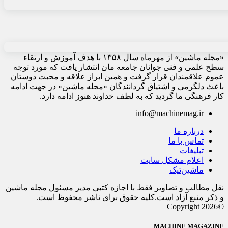
«مجله ماشین» از مهرماه سال ۱۳۵۸ با هدف آموزش و ارتقاء
سطح علمی و فنی جوانان جامعه مان انتشار یافت که مورد توجه
عموم علاقمندان قرار گرفت و همین ابراز علاقه و محبت دوستان
باعث دلگرمی و اشتیاق گردانندگان «مجله ماشین» در جهت ادامه
کار فرهنگی ما گردید که به لطف خداوند هنوز ادامه دارد.
info@machinemag.ir
درباره ما
تماس با ما
تبلیغات
اعلام مشکل سایت
ماشین‌تیک
نقل مطالب و تصاویر فقط با اجازه کتبی مدیر مسئول مجله ماشین
و ذکر منبع آزاد است.کلیه حقوق برای ناشر محفوظ است.
©Copyright 2026
MACHINE MAGAZINE