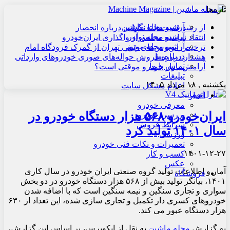
تازه‌ها
آرشیو مجله ماشین
از رشد قیمت‌ها تا نگرانی درباره انحصار
آرشیو مجله نوآور
انتقاد نماینده مجلس از واگذاری ایران‌خودرو
آرشیو مجله موتور
ترخیص اتوبوس‌های چینی تهران از گمرک فرودگاه امام
درباره ما
هشدار درباره فروش حواله‌های صوری خودروهای وارداتی
تماس با ما
آرامش بازار خودرو موقتی است؟
تبلیغات
یکشنبه , ۱۸ مرداد ۱۴۰۵
اعلام مشکل سایت
اخبار
معرفی خودرو
ایران‌خودرو ۵۶۸ هزار دستگاه خودرو در
بررسی خودرو
شرایط فروش
سال ۱۴۰۱ تولید کرد
ورزشی
تعمیرات و نکات فنی خودرو
۱۴۰۱-۱۲-۲۷
کسب و کار
عکس
آمار و اطلاعات تولید گروه صنعتی ایران خودرو در سال کاری
فروشگاه
۱۴۰۱، بیانگر تولید بیش از ۵۶۸ هزار دستگاه خودرو در دو بخش
سواری و تجاری سنگین و نیمه سنگین است که با اضافه شدن
خودروهای کسری دار تکمیل و تجاری سازی شده، این تعداد از ۶۳۰
هزار دستگاه عبور می کند.
به گزارش
مجله ماشین
به نقل از ایکوپرس، بر اساس این گزارش،