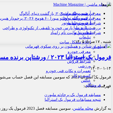
تازه‌ها
آرشیو مجله ماشین
معرفی هنسی بلک‌برد ۲۰۳۰: بازگشت دنیای آنالوگ
آرشیو مجله نوآور
معرفی لامبورگینی روئلتو میورا ۶۰ هومج ۲۰۲۶: پرچم‌دار هیبریدی
آرشیو مجله موتور
شرایط فروش سایپا
درباره ما
بررسی پارس نوآ پارس خودرو: تلفیقی از تکنولوژی و طراحی
تماس با ما
شرایط فروش و ثبت نام زامیاد
تبلیغات
شنبه , ۱۷ مرداد ۱۴۰۵
اعلام مشکل سایت
اخبار
معرفی خودرو
فرمول یک استرالیا ۲۰۲۳ / ورشتاپن برنده مسابقه پرحادثه
بررسی خودرو
شرایط فروش
ورزشی
۱۴۰۲-۰۱-۱۴
تعمیرات و نکات فنی خودرو
کسب و کار
فرمول یک استرالیا 2023 که سومین مسابقه این فصل حساب می‌شود، با پیروزی مکس ورشتاپن راننده تیم ردبول به پایان رسید.
عکس
فروشگاه
فهرست مطالب:
مسابقه فرمول یک پرحادثه ملبورن
نتیجه مسابقات فرمول یک استرالیا
به گزارش
مجله ماشین
، سومین مسابقه فصل 2023 فرمول یک روز یک شنبه 13 فردین ماه 1402 در پیست ملبورن استرالیا برگزار شد.