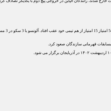
ت خارج شدند، رانندگان آلپاین در خروجی پیچ دوم با یکدیگر تصادف کرد