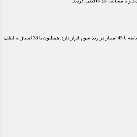
ند و با مسابقه خداحافظی کردند.
ورشتاپن با 69 امتیاز صدرنشینی خود را تثبیت کرد در حالی که پرز با 54 امتیاز 15 امتیاز از هم تیمی خود عقب افتاد. آلونسو با 3 سکو در 3 مسابقه با 45 امتیاز در رده سوم قرار دارد. همیلتون با 38 امتیاز به لطف