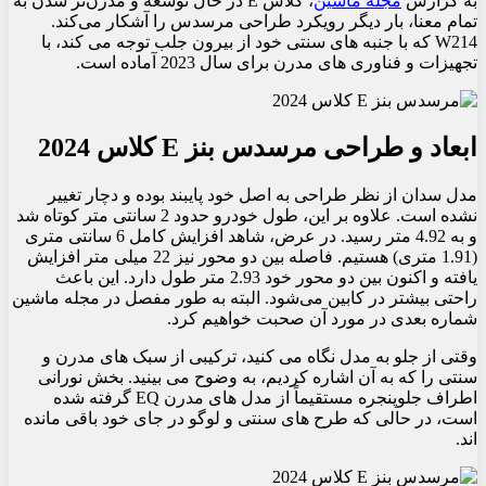
به گزارش
مجله ماشین
، کلاس E در حال توسعه و مدرن‌تر شدن به
تمام معنا، بار دیگر رویکرد طراحی مرسدس را آشکار می‌کند.
W214 که با جنبه های سنتی خود از بیرون جلب توجه می کند، با
تجهیزات و فناوری های مدرن برای سال 2023 آماده است.
ابعاد و طراحی مرسدس بنز E کلاس 2024
مدل سدان از نظر طراحی به اصل خود پایبند بوده و دچار تغییر
نشده است. علاوه بر این، طول خودرو حدود 2 سانتی متر کوتاه شد
و به 4.92 متر رسید. در عرض، شاهد افزایش کامل 6 سانتی متری
(1.91 متری) هستیم. فاصله بین دو محور نیز 22 میلی متر افزایش
یافته و اکنون بین دو محور خود 2.93 متر طول دارد. این باعث
راحتی بیشتر در کابین می‌شود. البته به طور مفصل در مجله ماشین
شماره بعدی در مورد آن صحبت خواهیم کرد.
وقتی از جلو به مدل نگاه می کنید، ترکیبی از سبک های مدرن و
سنتی را که به آن اشاره کردیم، به وضوح می بینید. بخش نورانی
اطراف جلوپنجره مستقیماً از مدل های مدرن EQ گرفته شده
است، در حالی که طرح های سنتی و لوگو در جای خود باقی مانده
اند.