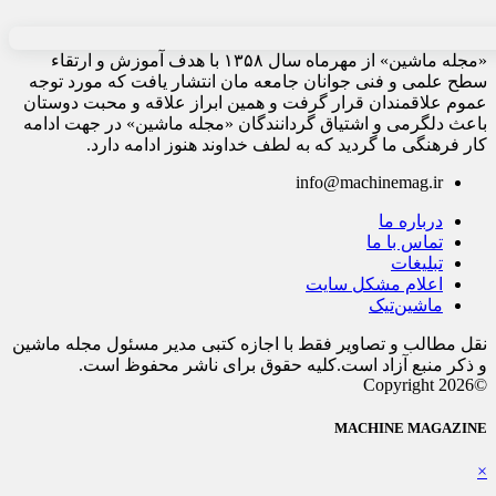
«مجله ماشین» از مهرماه سال ۱۳۵۸ با هدف آموزش و ارتقاء
سطح علمی و فنی جوانان جامعه مان انتشار یافت که مورد توجه
عموم علاقمندان قرار گرفت و همین ابراز علاقه و محبت دوستان
باعث دلگرمی و اشتیاق گردانندگان «مجله ماشین» در جهت ادامه
کار فرهنگی ما گردید که به لطف خداوند هنوز ادامه دارد.
info@machinemag.ir
درباره ما
تماس با ما
تبلیغات
اعلام مشکل سایت
ماشین‌تیک
نقل مطالب و تصاویر فقط با اجازه کتبی مدیر مسئول مجله ماشین
و ذکر منبع آزاد است.کلیه حقوق برای ناشر محفوظ است.
©Copyright 2026
MACHINE MAGAZINE
×