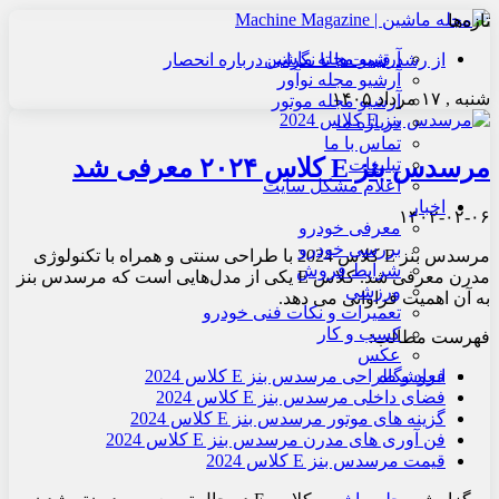
تازه‌ها
آرشیو مجله ماشین
از رشد قیمت‌ها تا نگرانی درباره انحصار
آرشیو مجله نوآور
شنبه , ۱۷ مرداد ۱۴۰۵
آرشیو مجله موتور
درباره ما
تماس با ما
مرسدس بنز E کلاس ۲۰۲۴ معرفی شد
تبلیغات
اعلام مشکل سایت
اخبار
۱۴۰۲-۰۲-۰۶
معرفی خودرو
بررسی خودرو
مرسدس بنز E کلاس 2024 با طراحی سنتی و همراه با تکنولوژی
شرایط فروش
مدرن معرفی شد. کلاس E یکی از مدل‌هایی است که مرسدس بنز
ورزشی
به آن اهمیت فراوانی می دهد.
تعمیرات و نکات فنی خودرو
کسب و کار
فهرست مطالب:
عکس
ابعاد و طراحی مرسدس بنز E کلاس 2024
فروشگاه
فضای داخلی مرسدس بنز E کلاس 2024
گزینه های موتور مرسدس بنز E کلاس 2024
فن آوری های مدرن مرسدس بنز E کلاس 2024
قیمت مرسدس بنز E کلاس 2024