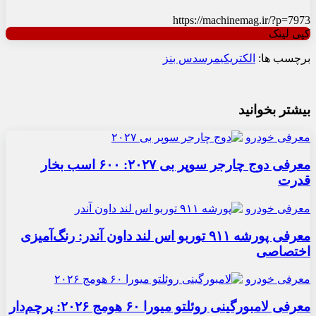
https://machinemag.ir/?p=7973
کپی لینک
برچسب ها:
الکتریکی
مرسدس بنز
بیشتر بخوانید
معرفی خودرو
معرفی دوج چارجر سوپر بی ۲۰۲۷: ۶۰۰ اسب بخار
قدرت
معرفی خودرو
معرفی پورشه ۹۱۱ توربو اس لند داون آندر: رنگ‌آمیزی
اختصاصی
معرفی خودرو
معرفی لامبورگینی روئلتو میورا ۶۰ هومج ۲۰۲۶: پرچم‌دار