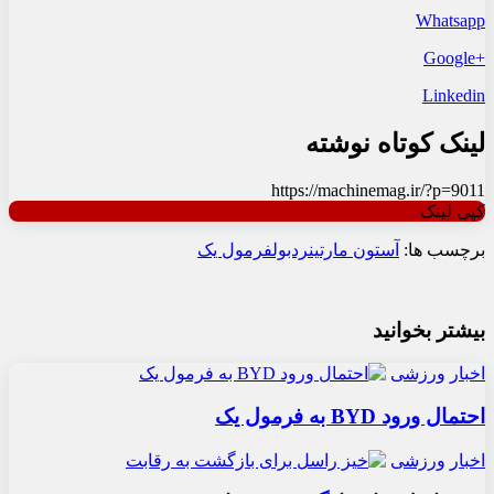
Whatsapp
+Google
Linkedin
لینک کوتاه نوشته
https://machinemag.ir/?p=9011
کپی لینک
برچسب ها:
آستون مارتین
ردبول
فرمول یک
بیشتر بخوانید
اخبار
ورزشی
احتمال ورود BYD به فرمول یک
اخبار
ورزشی