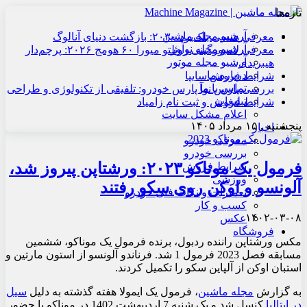
تازه‌ها
آرشیو مجله ماشین
معرفی هنسی بلک‌برد ۲۰۳۰: بازگشت دنیای آنالوگ
آرشیو مجله نوآور
معرفی لامبورگینی روئلتو میورا ۶۰ هومج ۲۰۲۶: پرچم‌دار
آرشیو مجله موتور
هیبریدی
درباره ما
شرایط فروش سایپا
تماس با ما
بررسی پارس نوآ پارس خودرو: تلفیقی از تکنولوژی و طراحی
تبلیغات
شرایط فروش و ثبت نام زامیاد
اعلام مشکل سایت
پنجشنبه , ۱۵ مرداد ۱۴۰۵
اخبار
معرفی خودرو
بررسی خودرو
فرمول یک موناکو ۲۰۲۳: ورشتاپن پیروز شد،
شرایط فروش
ورزشی
آلونسو و اوکن روی سکو رفتند
تعمیرات و نکات فنی خودرو
کسب و کار
۱۴۰۲-۰۳-۰۸
عکس
فروشگاه
مکس ورشتاپن راننده ردبول، برنده فرمول یک موناکو، ششمین
مسابقه فصل 2023 فرمول 1 شد. فرناندو آلونسو از استون مارتین و
استبان اوکن از آلپاین سکو را تکمیل کردند.
به گزارش
مجله ماشین
، فرمول یک ایمولا هفته گذشته به دلیل
سیل
در ایتالیا
کنسل شد و یک شنبه 7 اردیبهشت 1402 در موناکو با حضور