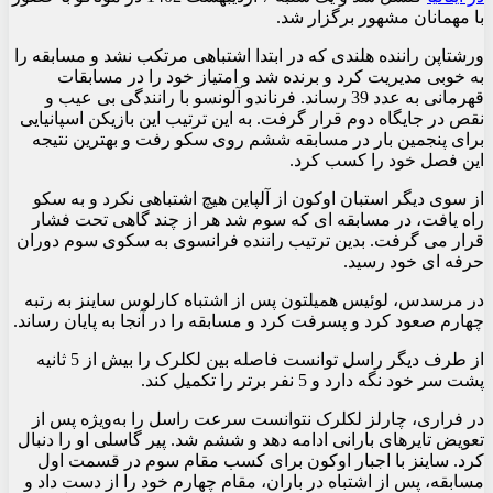
با مهمانان مشهور برگزار شد.
ورشتاپن راننده هلندی که در ابتدا اشتباهی مرتکب نشد و مسابقه را
به خوبی مدیریت کرد و برنده شد و امتیاز خود را در مسابقات
قهرمانی به عدد 39 رساند. فرناندو آلونسو با رانندگی بی عیب و
نقص در جایگاه دوم قرار گرفت. به این ترتیب این بازیکن اسپانیایی
برای پنجمین بار در مسابقه ششم روی سکو رفت و بهترین نتیجه
این فصل خود را کسب کرد.
از سوی دیگر استبان اوکون از آلپاین هیچ اشتباهی نکرد و به سکو
راه یافت، در مسابقه ای که سوم شد هر از چند گاهی تحت فشار
قرار می گرفت. بدین ترتیب راننده فرانسوی به سکوی سوم دوران
حرفه ای خود رسید.
در مرسدس، لوئیس همیلتون پس از اشتباه کارلوس ساینز به رتبه
چهارم صعود کرد و پسرفت کرد و مسابقه را در آنجا به پایان رساند.
از طرف دیگر راسل توانست فاصله بین لکلرک را بیش از 5 ثانیه
پشت سر خود نگه دارد و 5 نفر برتر را تکمیل کند.
در فراری، چارلز لکلرک نتوانست سرعت راسل را به‌ویژه پس از
تعویض تایرهای بارانی ادامه دهد و ششم شد. پیر گاسلی او را دنبال
کرد. ساینز با اجبار اوکون برای کسب مقام سوم در قسمت اول
مسابقه، پس از اشتباه در باران، مقام چهارم خود را از دست داد و