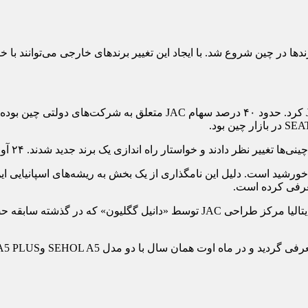
ندها در چین شروع شد. با ایجاد این تغییر برندهای خارجی می‌‏توانند با خ
طرح اصلی بدنه SEHOL A5 که پروژه آن A432 نام داشت، در تورین ای