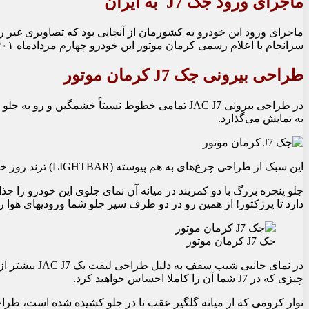
ماجرای ورود جک J7 به ایران
سرانجام با اعلام رسمی کرمان موتور این خودرو چهارم مردادماه ۱۴۰۱ طی مراسمی در هتل استقلال تهران با نام تجاری JAC J7 حضورش را در بازار ایران قطعی کرد.
طراحی بیرونی جک J7 کرمان موتور
به نمایش می‏‌گذارد.
این سبک از طراحی چرغ‏‌های به هم پیوسته (LIGHTBAR) ترند روز خودروهای اروپایی، کره‏ای و حتی آمریکایی است. کمپانی جک هم از این قائله جا نمانده و این طراحی چراغ را برای این مدل خود در نظر گرفته است.
جلو پنجره بزرگ با دو کمربند در میانه آن نمای جلوی این خودرو را جذ
دارد تا پرژکتور! از همین رو در دو طرف سپر جلو شما ورودی‏های هوا را 
جک J7 کرمان موتور
در نمای جا
چیزی که در J7 شما آن را کاملا احساس خواهید کرد.
نوار کرومی که از میانه گلگیر عقب تا در جلو کشیده شده است، طراحی این قسمت را تکم