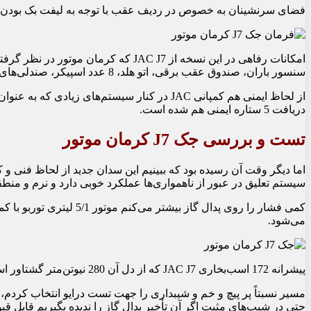
فضای سرنشینان به خصوص در ردیف عقب با توجه به لیفت بک بودن
سنسور باران، صندوق عقب برقی، اتو هلد، 8 عدد اسپیکر، صندلی‏‌های برقی، نویگیشن، کول باکس و. . . که در کنار 6 ایربگ جانبی جلو، پرده‏ای و سرنشینان جلو تکمیل کننده کابین J7 هستند.
دریافت 5 ستاره ایمنی هم شده است.
تست و بررسی جک J7 کرمان موتور
اما دیگر وقت آن رسیده بود که ببینیم این سدان جدید از لحاظ فنی 
سیستم تعلیق در عبور از ناهمواری‏‌ها عملکرد خوبی دارد و نرم و منطقی
می‏‌شود.
پیشرانه 172 اسب‏‌بخاری JAC J7 که از دل آن 280 نیوتن‌‏متر گشتاور استخراج می‏‌شود جوابگوی خواسته‏‌های شما خواهد بود.
حتی در شیب‏‌های مثبت اگر آن تأخیر پدال گاز را ندیده بگیریم قابل ق