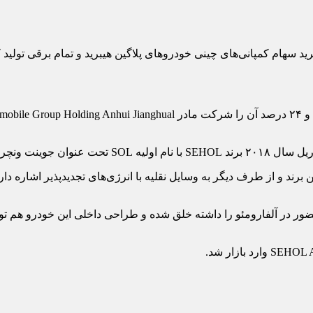
رید سهام کمپانی‏‌های چینی خودروهای پلاگین هیبرید و تمام برقی تولید ک
تالیا مرکز طراحی JAC توسط «دانیل گگلیون» که در گذشته سابقه حضور در آلفارومئو را داشته خلق شد