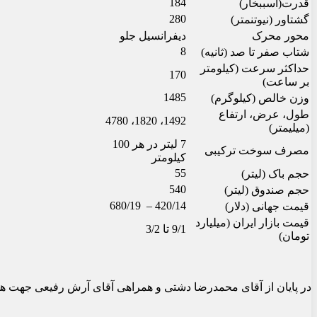
184
قدرت(اسب‏بخار)
280
گشتاور (نیوتن‏متر)
محور محرک
دیفرانسیل جلو
8
شتاب صفر تا صد (ثانیه)
حداکثر سرعت (کیلومتر
170
بر ساعت)
1485
وزن خالص (کیلوگرم)
طول، عرض، ارتفاع
1492، 1820، 4780
(میلی‏متر)
7 لیتر در هر 100
مصرف سوخت ترکیبی
کیلومتر
55
حجم باک (لیتر)
540
حجم صندوق (لیتر)
420/14 – 680/19
قیمت جهانی (دلار)
قیمت بازار ایران (میلیارد
9/1 تا 3/2
تومان)
در پایان از آقای محمدرضا دشتی و همراهی آقای آرش رفیعی جهت همراهی با تیم 