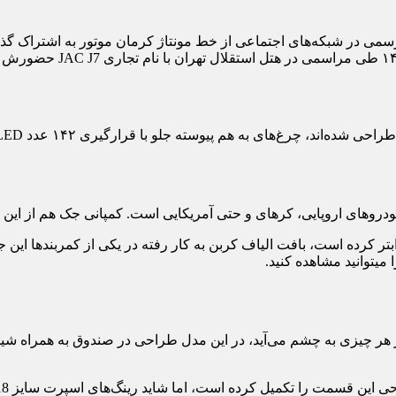
اب‏تر کرده است، بافت الیاف کربن به کار رفته در یکی از کمربندها این 
می‏توانید مشاهده کنید.
نبی شیب سقف به دلیل طراحی لیفت بک JAC J7 بیشتر از هر چیزی به چشم می‏‌آید، در ا
یل کرده است، اما شاید رینگ‏‌های اسپرت سایز 18 اینچی کمی بزرگ‏تر بودند چهره‌‏ای