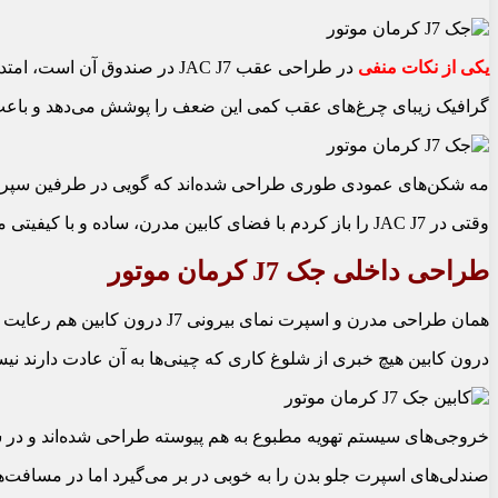
یکی از نکات منفی
در طراحی عقب JAC J7 در صندوق آن است، امتداد پیدا کردن در صندوق تا میانه سپر از دیدگاه من یک ضعف محسوب می‏‌شود زیرا کوچک‏ترین برخوردی که با عقب خودرو اتفاق بیفتد در صندوق بسیار آسیب ‏پذیر خواهد بود.
گرافیک زیبای چرغ‏‌های عقب کمی این ضعف را پوشش می‏‌دهد و باعث می‏‌شود کمی حواسم از این ضعف پرت شو
مه‏ شکن‏‌های عمودی طوری طراحی شده‌‏اند که گویی در طرفین سپر عقب فرو
وقتی در JAC J7 را باز کردم با فضای کابین مدرن، ساده و با کیفیتی مواجه شدم، ترکیب پارچه خاکستری و چرم مشکی با دوخت‏ های سفید رنگ اولین چیزی است که چشم ‏نوازی می‏‌کند، نورپردازی داخلی که دارای 64 رنگ انتخابی است حس خوبی را به شما القا می‌‏کند.
طراحی داخلی جک J7 کرمان موتور
همان طراحی مدرن و اسپرت نمای بیرونی J7 درون کابین هم رعایت شده است. فرمان D کات و یک صفحه کیلومتر تمام دیجیتال 7 اینچی که در سه مود متفاوت گرافیک آن قابل تنظیم است توجه شما را جلب می‏‌کند.
درون کابین هیچ خبری از شلوغ کاری که چینی‏‌ها به آن عادت دارند نیست. تقریبا تمامی کنترل‏‌ها، تنظیمات و اطلاعات توسط یک مانیتور
خروجی‏‌های سیستم تهویه مطبوع به هم پیوسته طراحی شده‌‏اند و در سرا
صندلی‏‌های اسپرت جلو بدن را به خوبی در بر می‌‏گیرد اما در مسافت‏‌