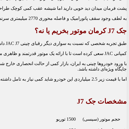
پشت فرمان میدان دید خوبی دارید اما شیشه عقب کمی کوچک طراح
به لطف وجود سقف پانورامیک و فاصله محوری 2770 میلی‏متری سرنشینان ردیف عقب حتی با وجود 3 نفر فضای تاریک و تنگی را نخواهند داشت.
جک J7 کرمان موتور بخریم یا نه؟
طبق تجربه شخصی که نسبت به سواری دیگر رقبای چینی JAC J7 داشته‌‏ام باید بگویم این سدان تازه وارد کرمان موتور یک سر و گردن بالاتر از رقیب‏‌هاش قرار می‏گیره.
کمپانی JAC سعی کرده است تا با ارائه یک موتور قدرتمند و ظاهری متفاوت، محصول خود را نسبت به دیگر رقبا متمایز کند.
جایگاه ویژه‏‌ای داشته باشد.
اما با قیمت زیر 2.5 میلیاردی این خودرو شاید کمی نیاز به تامل داشته باشید. زیرا شما در این بازده قیمتی می‏‌توانید گزینه مزدا3 نیو و سراتو مونتاژ سایپا رو هم داشته باشید.
مشخصات
جک J7
حجم موتور (سی‏سی)
1500 توربو