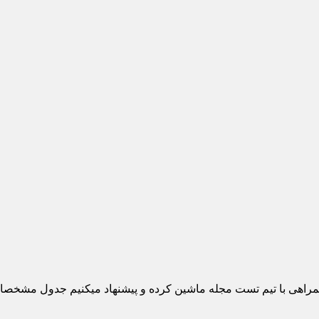
تست مجله ماشین کرده و پیشنهاد می‏کنیم جدول مشخصات کامل J7 را مورد توجه ق