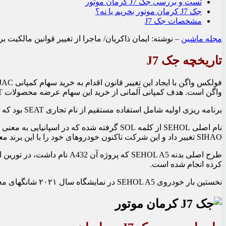
تست و بررسی جک J7 کرمان موتور
جک J7 کرمان موتور بخریم یا نه؟
مشخصات جک J7
مجله ماشین
– نوشته: ایمان ذاکریان/ ماجرا از تغییر قوانین مالکیت بر
تاریخچه جک J7
واگن است. هدف کمپانی آلمانی از خرید این سهام عرضه محصولات SEAT در بازار چین بود.
برنامه‏ ریزی اولیه شامل استفاده مستقیم از نام تجاری SEAT بود که چینی‏‌ها تغییر نظر دادند و خواستار راه ‏اندازی یک برند جدید شدند. ۲۴ آوریل سال ۲۰۱۸ برند SEHOL با نام اولیه SOL تحت عنوان جوینت ونچر جک و فولکس واگن چین تأسیس شد.
SIHAO تغییر داد و این شرکت تاکنون خودروهای خود را با این برند معرفی کرده است.
کرده انجام شده است.
نخستین بار خودروی SEHOL A5 در نمایشگاه سال ۲۰۲۱ شانگهای معرفی گردید و در ماه اوت همان سال با دو مدل SEHOL A5 وSEHOL A5 PLUS وارد بازار شد.