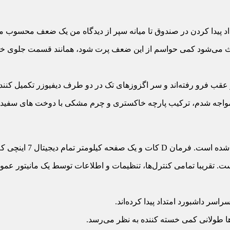
د، همانند قسمت جلوی خودرو چرغ‌‏های عقب هم توسط یک نوار LED به یکدیگر متصل شده‌‏اند، چراغ ترمز سوم 
 رفته‌‏اند و سر اگزوز‏های تک در دو طرف دیفیوزر تکمیل کننده نمای عقب 
 عمودی 4/10 اینچی که در وسط داشبورد قرار گرفته انجام می‌‏شود، این سبک از طراحی مانیتور ترند این روزهای کمپانی‏‌های مطرح خودروساز
سر داشبورد امتداد پیدا کرده‏‌اند.
ها طولانی کمی خسته کننده به نظر می‏‌رسد.