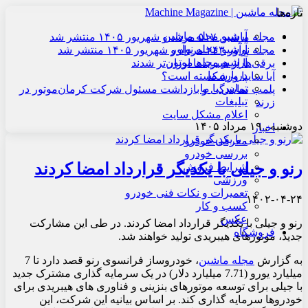
تازه‌ها
آرشیو مجله ماشین
مجله ماشین ۵۱۷ مرداد و شهریور ۱۴۰۵ منتشر شد
آرشیو مجله نوآور
مجله نوآور ۲۴۳ مرداد و شهریور ۱۴۰۵ منتشر شد
آرشیو مجله موتور
برقی‌ها از هیبریدها ارزان‌تر شدند
درباره ما
آیا سایپا ورشکسته است؟
تماس با ما
پلمب نمایندگی و بازداشت مسئول شرکت کرمان‌موتور در
تبلیغات
زرند
اعلام مشکل سایت
دوشنبه , ۱۹ مرداد ۱۴۰۵
اخبار
معرفی خودرو
بررسی خودرو
رنو و جیلی با یکدیگر قرارداد امضا کردند
شرایط فروش
ورزشی
تعمیرات و نکات فنی خودرو
۱۴۰۲-۰۴-۲۴
کسب و کار
عکس
رنو و جیلی با یکدیگر قرارداد امضا کردند. در طی این مشارکت
فروشگاه
جدید، موتورهای هیبریدی تولید خواهند شد.
به گزارش
مجله ماشین
، خودروساز فرانسوی رنو قصد دارد تا 7
میلیارد یورو (7.71 میلیارد دلار) در یک سرمایه گذاری مشترک جدید
با جیلی برای توسعه موتورهای بنزینی و فناوری های هیبریدی برای
خودروها سرمایه گذاری کند. بر اساس بیانیه این شرکت، این