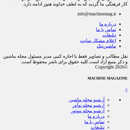
کار فرهنگی ما گردید که به لطف خداوند هنوز ادامه دارد.
info@machinemag.ir
درباره ما
تماس با ما
تبلیغات
اعلام مشکل سایت
ماشین‌تیک
نقل مطالب و تصاویر فقط با اجازه کتبی مدیر مسئول مجله ماشین
و ذکر منبع آزاد است.کلیه حقوق برای ناشر محفوظ است.
©Copyright 2026
MACHINE MAGAZINE
×
آرشیو مجله ماشین
آرشیو مجله نوآور
آرشیو مجله موتور
درباره ما
تماس با ما
تبلیغات