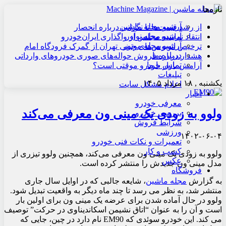
تازه‌ها
آرشیو مجله ماشین
از رشد قیمت‌ها تا نگرانی درباره انحصار
آرشیو مجله نوآور
انتقاد نماینده مجلس از واگذاری ایران‌خودرو
آرشیو مجله موتور
ترخیص اتوبوس‌های چینی تهران از گمرک فرودگاه امام
درباره ما
هشدار درباره فروش حواله‌های صوری خودروهای وارداتی
تماس با ما
آرامش بازار خودرو موقتی است؟
تبلیغات
یکشنبه , ۱۸ مرداد ۱۴۰۵
اعلام مشکل سایت
اخبار
معرفی خودرو
ولوو به زودی یک مینی ون معرفی می‌کند
بررسی خودرو
شرایط فروش
ورزشی
۱۴۰۲-۰۶-۰۴
تعمیرات و نکات فنی خودرو
کسب و کار
ولوو به زودی یک مینی ون معرفی می‌کند، همچنین ولوو تیزری از
عکس
مدل مینی ون جدیدش را منتشر کرده است.
فروشگاه
به گزارش
مجله ماشین
، شایعه جالبی که در اوایل سال جاری
منتشر شد، به نظر می رسد تا چند ماه دیگر به واقعیت تبدیل شود.
ولوو در حال آماده شدن برای عرضه یک مینی ون برای اولین بار
است و آن را به عنوان “اتاق نشیمن اسکاندیناوی در حرکت” توصیف
می کند. این خودرو سوئدی که EM90 نام دارد در چین، جایی که