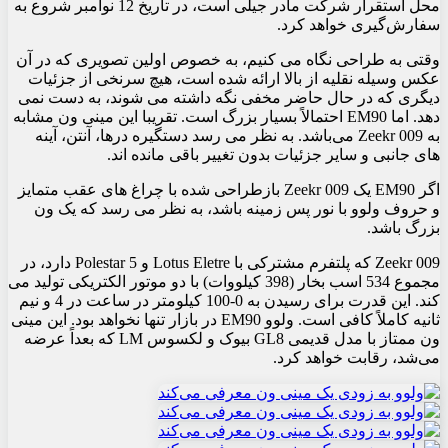
محل استقرار شرکت مادر جیلی است، در تاریخ 12 نوامبر شروع به
سفارش‌گیری خواهد کرد.
وقتی به طراحی نگاه می کنیم، به خصوص اولین تصویری که در آن
عکس وسیله نقلیه از بالا ارائه شده است، هیچ سرنخی از جزئیات
دیگری که در حال حاضر مخفی نگه داشته می شوند، به دست نمی
دهد. اما EM90 احتمالاً بسیار بزرگ است. تقریبا این مینی ون مشابه
به Zeekr 009 می‌باشد. به نظر می رسد دستگیره درها، آنتن، آینه
های جانبی و سایر جزئیات بدون تغییر باقی مانده اند.
اگر EM90 یک Zeekr 009 بازطراحی شده با چراغ های عقب متمایز
و حروف ولوو با نور پس زمینه باشد، به نظر می رسد که یک ون
بزرگ باشد.
Zeekr 009 که پلتفرم مشترکی با Lotus Eletre و Polestar 5 دارد، در
مجموع 534 اسب بخار (398 کیلووات) با دو موتور الکتریکی تولید می
کند. این قدرت برای رسیدن به 0-100 کیلومتر در ساعت در 4 و نیم
ثانیه کاملاً کافی است. ولوو EM90 در بازار تنها نخواهد بود. این مینی
ون ممتاز با مدل قدیمی GL8 بیوک و لکسوس LM که بعداً عرضه
می‌شد، رقابت خواهد کرد.