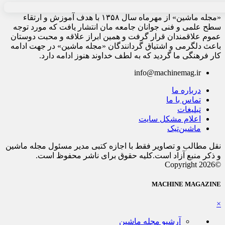
«مجله ماشین» از مهرماه سال ۱۳۵۸ با هدف آموزش و ارتقاء
سطح علمی و فنی جوانان جامعه مان انتشار یافت که مورد توجه
عموم علاقمندان قرار گرفت و همین ابراز علاقه و محبت دوستان
باعث دلگرمی و اشتیاق گردانندگان «مجله ماشین» در جهت ادامه
کار فرهنگی ما گردید که به لطف خداوند هنوز ادامه دارد.
info@machinemag.ir
درباره ما
تماس با ما
تبلیغات
اعلام مشکل سایت
ماشین‌تیک
نقل مطالب و تصاویر فقط با اجازه کتبی مدیر مسئول مجله ماشین
و ذکر منبع آزاد است.کلیه حقوق برای ناشر محفوظ است.
©Copyright 2026
MACHINE MAGAZINE
×
آرشیو مجله ماشین