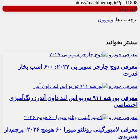
https://machinemag.ir/?p=11898
کپی لینک
برچسب ها:
ولوو
ون
بیشتر بخوانید
معرفی خودرو
معرفی دوج چارجر سوپر بی ۲۰۲۷: ۶۰۰ اسب بخار
قدرت
معرفی خودرو
معرفی پورشه ۹۱۱ توربو اس لند داون آندر: رنگ‌آمیزی
اختصاصی
معرفی خودرو
معرفی لامبورگینی روئلتو میورا ۶۰ هومج ۲۰۲۶: پرچم‌دار
هیبریدی