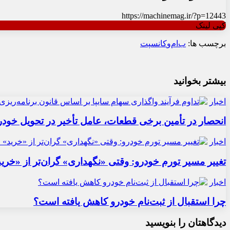
https://machinemag.ir/?p=12443
کپی لینک
برچسب ها:
ب‌ام‌و
کانسپت
بیشتر بخوانید
اخبار
انحصار در تأمین برخی قطعات، عامل تأخیر در تحویل خودر
اخبار
تغییر مسیر تورم خودرو: وقتی «نگهداری» گران‌تر از «خری
اخبار
چرا استقبال از ثبت‌نام خودرو کاهش یافته است؟
دیدگاهتان را بنویسید