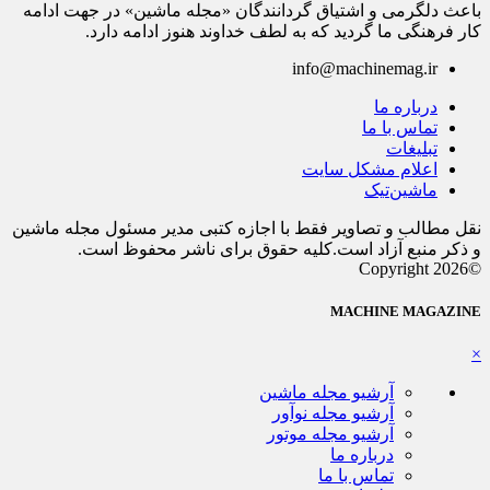
باعث دلگرمی و اشتیاق گردانندگان «مجله ماشین» در جهت ادامه
کار فرهنگی ما گردید که به لطف خداوند هنوز ادامه دارد.
info@machinemag.ir
درباره ما
تماس با ما
تبلیغات
اعلام مشکل سایت
ماشین‌تیک
نقل مطالب و تصاویر فقط با اجازه کتبی مدیر مسئول مجله ماشین
و ذکر منبع آزاد است.کلیه حقوق برای ناشر محفوظ است.
©Copyright 2026
MACHINE MAGAZINE
×
آرشیو مجله ماشین
آرشیو مجله نوآور
آرشیو مجله موتور
درباره ما
تماس با ما