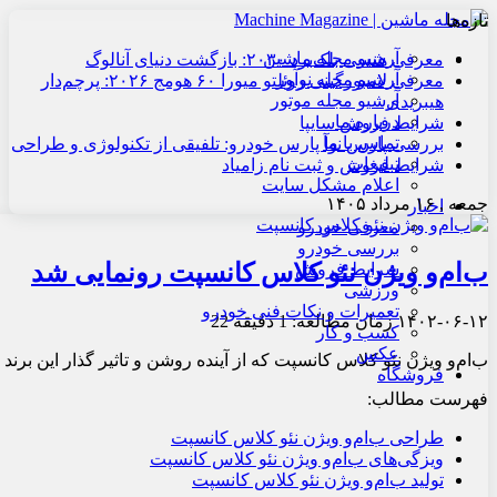
تازه‌ها
آرشیو مجله ماشین
معرفی هنسی بلک‌برد ۲۰۳۰: بازگشت دنیای آنالوگ
آرشیو مجله نوآور
معرفی لامبورگینی روئلتو میورا ۶۰ هومج ۲۰۲۶: پرچم‌دار
آرشیو مجله موتور
هیبریدی
درباره ما
شرایط فروش سایپا
تماس با ما
بررسی پارس نوآ پارس خودرو: تلفیقی از تکنولوژی و طراحی
تبلیغات
شرایط فروش و ثبت نام زامیاد
اعلام مشکل سایت
جمعه , ۱۶ مرداد ۱۴۰۵
اخبار
معرفی خودرو
بررسی خودرو
ب‌ام‌و ویژن نئو کلاس کانسپت رونمایی شد
شرایط فروش
ورزشی
تعمیرات و نکات فنی خودرو
۱۴۰۲-۰۶-۱۲
زمان مطالعه: 1 دقیقه
22
کسب و کار
عکس
ب‌ام‌و ویژن نئو کلاس کانسپت که از آینده روشن و تاثیر گذار این برند
فروشگاه
فهرست مطالب:
طراحی ب‌ام‌و ویژن نئو کلاس کانسپت
ویزگی‌های ب‌ام‌و ویژن نئو کلاس کانسپت
تولید ب‌ام‌و ویژن نئو کلاس کانسپت