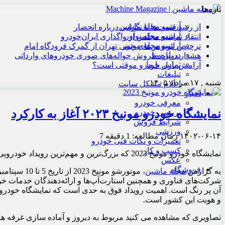
تازه‌ها
آرشیو مجله ماشین
از رشد قیمت‌ها تا نگرانی درباره انحصار
آرشیو مجله نوآور
انتقاد نماینده مجلس از واگذاری ایران‌خودرو
آرشیو مجله موتور
ترخیص اتوبوس‌های چینی تهران از گمرک فرودگاه امام
درباره ما
هشدار درباره فروش حواله‌های صوری خودروهای وارداتی
تماس با ما
آرامش بازار خودرو موقتی است؟
تبلیغات
شنبه , ۱۷ مرداد ۱۴۰۵
اعلام مشکل سایت
اخبار
معرفی خودرو
نمایشگاه خودرو مونیخ ۲۰۲۳ آغاز به کارکرد
بررسی خودرو
شرایط فروش
ورزشی
۱۴۰۲-۰۶-۱۴
زمان مطالعه: 1 دقیقه
7
تعمیرات و نکات فنی خودرو
کسب و کار
نمایشگاه خودرو مونیخ 2023 که بزرگ‌ترین و مهم‌ترین رویداد خودرویی جهان محسوب می‌شود آغاز به کار کرد.
عکس
فروشگاه
به گزارش
مجله ماشین
، موتورشو 
شرکت‌های فناوری و همچنین استارت‌آپ‌ها و ارائه‌دهندگان خدمات
و هویت این کشور است.
تصاویری که مشاهده می کنید مربوط به دیروز و آماده سازی غرفه ه