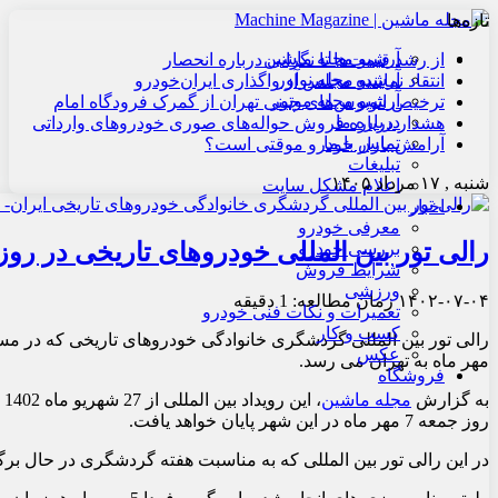
تازه‌ها
آرشیو مجله ماشین
از رشد قیمت‌ها تا نگرانی درباره انحصار
آرشیو مجله نوآور
انتقاد نماینده مجلس از واگذاری ایران‌خودرو
آرشیو مجله موتور
ترخیص اتوبوس‌های چینی تهران از گمرک فرودگاه امام
درباره ما
هشدار درباره فروش حواله‌های صوری خودروهای وارداتی
تماس با ما
آرامش بازار خودرو موقتی است؟
تبلیغات
شنبه , ۱۷ مرداد ۱۴۰۵
اعلام مشکل سایت
اخبار
معرفی خودرو
رالی تور بین المللی خودروهای تاریخی در ر
بررسی خودرو
شرایط فروش
ورزشی
۱۴۰۲-۰۷-۰۴
زمان مطالعه: 1 دقیقه
تعمیرات و نکات فنی خودرو
کسب و کار
رالی تور بین المللی گردشگری خانوادگی خودروهای تاریخی که در مس
عکس
مهر ماه به تهران می رسد.
فروشگاه
به گزارش
مجله ماشین
روز جمعه 7 مهر ماه در این شهر پایان خواهد یافت.
در این رالی تور بین المللی که به مناسبت هفته گردشگری در حال برگزاری است، 43 نفر با 13 دستگاه خودرو 