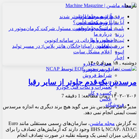
تازه‌ها
آرشیو مجله ماشین
برقی‌ها از هیبریدها ارزان‌تر شدند
آرشیو مجله نوآور
آیا سایپا ورشکسته است؟
آرشیو مجله موتور
پلمب نمایندگی و بازداشت مسئول شرکت کرمان‌موتور در
درباره ما
زرند
تماس با ما
ثبت‌نام خودرو وارداتی در سامانه اتونوین
تبلیغات
بررسی هامون زامیاد(چانگان هانتر پلاس): در مسیر تولید
اعلام مشکل سایت
انبوه
اخبار
دوشنبه , ۱۹ مرداد ۱۴۰۵
معرفی خودرو
بررسی خودرو
شرایط فروش
مرسدس یک قدم جلوتر از سایر رقبا
ورزشی
تعمیرات و نکات فنی خودرو
کسب و کار
۱۴۰۲-۰۷-۰۶
زمان مطالعه: 1 دقیقه
7
عکس
فروشگاه
مدیرعامل مرسدس بنز می گوید هیچ برند دیگری به اندازه مرسدس
تست ایمنی انجام نمی دهد.
به گزارش
مجله ماشین
، سازمان‌های رسمی مستقلی مانند Euro
NCAP، ADAC یا IIHS وجود دارند که آزمایش‌های تصادف را برای
ارزیابی میزان ایمنی یک وسیله نقلیه در صورت تصادف انجام