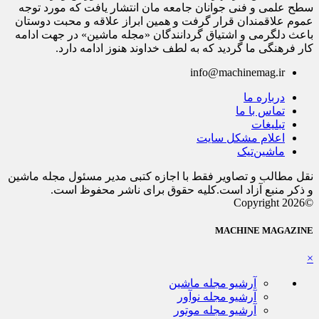
سطح علمی و فنی جوانان جامعه مان انتشار یافت که مورد توجه
عموم علاقمندان قرار گرفت و همین ابراز علاقه و محبت دوستان
باعث دلگرمی و اشتیاق گردانندگان «مجله ماشین» در جهت ادامه
کار فرهنگی ما گردید که به لطف خداوند هنوز ادامه دارد.
info@machinemag.ir
درباره ما
تماس با ما
تبلیغات
اعلام مشکل سایت
ماشین‌تیک
نقل مطالب و تصاویر فقط با اجازه کتبی مدیر مسئول مجله ماشین
و ذکر منبع آزاد است.کلیه حقوق برای ناشر محفوظ است.
©Copyright 2026
MACHINE MAGAZINE
×
آرشیو مجله ماشین
آرشیو مجله نوآور
آرشیو مجله موتور