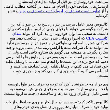
می‌دهند. خودروسازان نیز قبل از تولید مدل‌های آینده‌شان،
آزمایش‌های تصادف خود را انجام می‌دهند. در گذشته مطلب کاملی
را از
ت
فاوت تست تصادف در اروپا با تست تصادف در چین
منتشر
کرده‌ایم.
کالنیوس مدیر عامل مرسدس بنز در پاسخ به این سوال که این
شرکت چگونه می خواهد با رقبای چینی در اروپا مبارزه کند، بیان
داشت: به سختی می‌توان خودرویی را پیدا کرد که بتواند
سدان
کانسپت CLA
که اخیراً رونمایی شده است را شکست دهد. هیچ
شرکتی شجره نامه ایمنی طولانی تر و عمیق تر از مرسدس ندارد.
می توانید به یک شرکت بیمه یا آژانس رتبه بندی ایمنی بروید و چند
ستاره بگیرید. ما همیشه می گوییم یک ستاره کافی است ولی آن
ستاره مرسدس است. ما طیف وسیعی از آزمایش ها را انجام می
دهیم که هیچ برندی این تست‌ها را انجام نمی‌دهد. ما با وسایل نقلیه
خود تصادف می کنیم، با وسایل نقلیه رقیب تصادف می کنیم و
احساس می کنیم که چه چیزی کار می کند و چه چیزی خوب
نیست.
وی در ادامه خاطرنشان کرد که توجه به جزئیات در طول توسعه
باعث برتری ستاره سه‌پر نسبت به رقبای چینی‌اش می‌شود، به
همین دلیل او نگران ورود مدل‌ها و ساخت‌های جدید به اروپا نیست.
کالنیوس تاکید کرد: مرسدس در حال کار بر روی محافظت از خط
تولید خود با صرف میلیاردها یورو برای نسل بعدی خودروهای