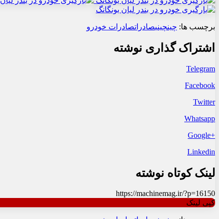
برچسب ها:
چین
چینی
صادرات
صادرات خودرو
اشتراک گذاری نوشته
Telegram
Facebook
Twitter
Whatsapp
+Google
Linkedin
لینک کوتاه نوشته
https://machinemag.ir/?p=16150
کپی لینک