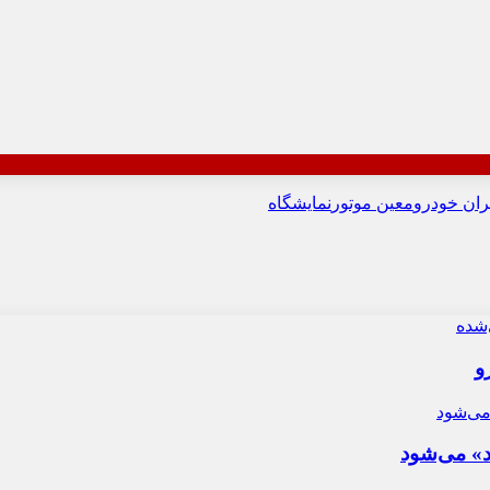
ران خودرو
معین موتور
نمایشگاه
و
د» می‌شود