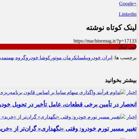
+Google
Linkedin
لینک کوتاه نوشته
https://machinemag.ir/?p=17133
کپی لینک
برچسب ها:
ایران خودرو
پیلسان
کرمان موتور
کوشا خودرو
گروه بهمن
مدی
بیشتر بخوانید
اخبار
انحصار در تأمین برخی قطعات، عامل تأخیر در تحویل خودر
اخبار
تغییر مسیر تورم خودرو: وقتی «نگهداری» گران‌تر از «خری