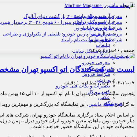
تازه‌ها
آرشیو مجله ماشین
معرفی هنسی بلک‌برد ۲۰۳۰: بازگشت دنیای آنالوگ
آرشیو مجله نوآور
معرفی لامبورگینی روئلتو میورا ۶۰ هومج ۲۰۲۶: پرچم‌دار هیبریدی
آرشیو مجله موتور
شرایط فروش سایپا
درباره ما
بررسی پارس نوآ پارس خودرو: تلفیقی از تکنولوژی و طراحی
تماس با ما
شرایط فروش و ثبت نام زامیاد
تبلیغات
جمعه , ۱۶ مرداد ۱۴۰۵
اعلام مشکل سایت
اخبار
معرفی خودرو
لیست شرکت کنندگان اتو اکسپو تهران مشخ
بررسی خودرو
شرایط فروش
ورزشی
۱۴۰۲-۱۱-۰۷
زمان مطالعه: 1 دقیقه
تعمیرات و نکات فنی خودرو
کسب و کار
پنجمین نمایشگاه خودرو تهران با نام اتو اکسپو از ۱۰ الی ۱۵ بهمن ماه با میزبانی کانون ایران نوین در شهر آفتاب برگزار می‌شود.
عکس
فروشگاه
به گزارش
مجله ماشین
، این نمایشگاه که بزرگ‌ترین و مهم‌ترین رو
بر اساس اعلام ستاد برگزاری نمایشگاه خودرو تهران، شرکت های ایرا
دیار خودرو، نوین ماهان، معین خودرو، ایران خودرو دیزل، بهمن دیزل، 
محصولات خود در این نمایشگاه حضور خواهند داشت.