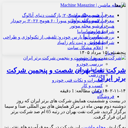
تازه‌ها
آرشیو مجله ماشین
معرفی هنسی بلک‌برد ۲۰۳۰: بازگشت دنیای آنالوگ
آرشیو مجله نوآور
معرفی لامبورگینی روئلتو میورا ۶۰ هومج ۲۰۲۶: پرچم‌دار
آرشیو مجله موتور
هیبریدی
درباره ما
شرایط فروش سایپا
تماس با ما
بررسی پارس نوآ پارس خودرو: تلفیقی از تکنولوژی و طراحی
تبلیغات
شرایط فروش و ثبت نام زامیاد
اعلام مشکل سایت
پنجشنبه , ۱۵ مرداد ۱۴۰۵
اخبار
معرفی خودرو
بررسی خودرو
شرکت نفت بهران شصت و پنجمین شرکت
شرایط فروش
ورزشی
برتر ایران
تعمیرات و نکات فنی خودرو
کسب و کار
۱۴۰۲-۱۱-۱۴
زمان مطالعه: 1 دقیقه
عکس
فروشگاه
در بیست و ششمنیت همایش شرکت های برتر ایران که روز
دوشنبه دوم بهمن ماه در مرکز همایش های بین المللی صدا و سیما
برگزار گردید، شرکت نفت بهران در رتبه 65 ام صد شرکت برتر
ایران قرار گرفت.
به گزارش
مجله ماشین
، این شرکت در گروه فرآورده های نفتی نیز