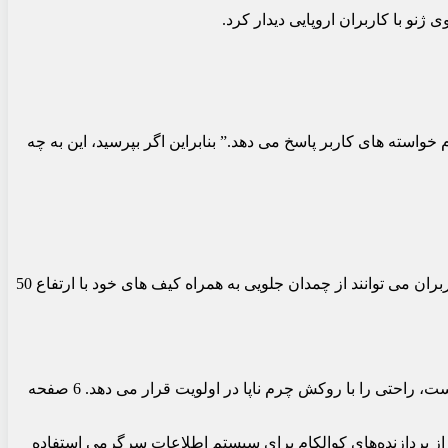
ه توضیح می دهد که “به تمام خواسته های کاربر پاسخ می دهد.” بنابراین اگر بپرسید، این به چه
دنزا N7 مدل 2024که 4.86 متر طول دارد، دارای فاصله بین دو محور 2.94 متر است. ارتفاع 1.6 متری مدل 1.9 متری نیز قابل توجه است. کاربران می توانند از چمدان جلویی به همراه کیف های خود با ارتفاع 50
بیایید بگوییم که مانند سایر مدل‌های چینی، دنزا N7 به فناوری های زیادی مجهز است. این مدل که دارای سقف شیشه‌ای پانوراما غول پیکر است، راحتی را با روکش چرم ناپا در اولویت قرار می دهد. 6 صفحه
یش 13.7 اینچی چند رسانه ای و پانل ابزار دیجیتال 10.25 اینچی است. این مدل که از پردازنده‌های کوالکام برای سیستم اطلاعات سرگرمی استفاده