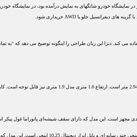
دل 2024 از زبان طراحی این برند به نام «π-MOTION» استفاده می کند. دنزا این زبان طراحی را اینگون
چشمگیرترین در میان این صفحه نمایش ها، البته صفحه نما