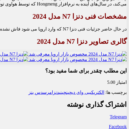
می‌کند، در سال‌های آینده به نرم‌افزار Hongmeng که توسط هواوی توسعه داده شده است، مجهز خواهد شد.
مشخصات فنی دنزا N7 مدل 2024
در حال حاضر جزئیات فنی دنزا N7 که وارد اروپا می شود فاش نشده است. دنزا اعلام کرد، این مدل 570 کیلومتر برد خواهد داشت و شارژ آن بین 30 تا 80 درصد به 20 دقیقه زمان نیاز دارد.
گالری تصاویر دنزا N7 مدل 2024
این مطلب چقدر برای شما مفید بود؟
امتیاز 5.00
برچسب ها:
الکتریکی
بی وای دی
چین
چینی
دنزا
مرسدس بنز
اشتراک گذاری نوشته
Telegram
Facebook