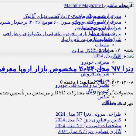
تازه‌ها
آرشیو مجله ماشین
معرفی هنسی بلک‌برد ۲۰۳۰: بازگشت دنیای آنالوگ
آرشیو مجله نوآور
معرفی لامبورگینی روئلتو میورا ۶۰ هومج ۲۰۲۶: پرچم‌دار هیبریدی
آرشیو مجله موتور
شرایط فروش سایپا
درباره ما
بررسی پارس نوآ پارس خودرو: تلفیقی از تکنولوژی و طراحی
تماس با ما
شرایط فروش و ثبت نام زامیاد
تبلیغات
شنبه , ۱۷ مرداد ۱۴۰۵
اعلام مشکل سایت
اخبار
معرفی خودرو
دنزا N۷ مدل ۲۰۲۴ مخصوص بازار اروپا معرفی شد
بررسی خودرو
شرایط فروش
ورزشی
۱۴۰۲-۱۲-۰۸
زمان مطالعه: 1 دقیقه
6
تعمیرات و نکات فنی خودرو
کسب و کار
محصولات برند دنزا که با مشارکت BYD و مرسدس بنز تأسیس شده‌اند، برای ورود به اروپا آماده می شوند.
عکس
فروشگاه
فهرست مطالب:
طراحی بیرونی دنزا N7 مدل 2024
کابین و فناوری دنزا N7 مدل 2024
مشخصات فنی دنزا N7 مدل 2024
گالری تصاویر دنزا N7 مدل 2024