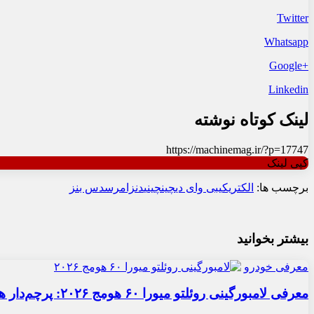
Twitter
Whatsapp
+Google
Linkedin
لینک کوتاه نوشته
https://machinemag.ir/?p=17747
کپی لینک
برچسب ها:
الکتریکی
بی وای دی
چین
چینی
دنزا
مرسدس بنز
بیشتر بخوانید
معرفی خودرو
معرفی لامبورگینی روئلتو میورا ۶۰ هومج ۲۰۲۶: پرچم‌دار هیبریدی