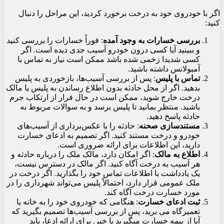
اگر با خودروی خود به درخت برخورد کردید، این مراحل را دنبال
کنید:
بررسی خسارات به وجود آمده
: فوراً خسارات را بررسی کنید
و ببینید آیا کسی درون خودرو آسیب جدی دیده است. اگر
کسی شدیدا زخمی شده باشد ممکن است نیاز به تماس با
آمبولانس داشته باشید.
تماس با پلیس
: پس از بررسی آسیب‌ها، بازخوردی به پلیس
بدهید. اگر از محل حادثه بدون اطلاع رساندن به پلیس یا مالک
درخت خارج شوید، ممکن است در حال فرار از ارتکاب جرم
باشید. منتظر بمانید تا پلیس برسد و به سوالات مربوط به
حادثه پاسخ دهید.
مستندسازی صحنه
: حادثه را با عکس‌برداری از آسیب‌های
خودرو و درخت مستند کنید. اگر تصمیم به ادعای خسارت
دارید، این اطلاعات برای ارائه ضروری است.
اطلاع به مالک
: اگر امکان دارد، مالک ملک را درباره حادثه و
هر آسیب به درخت آگاه کنید. اگر مالک در دسترس نیست،
یک یادداشت با اطلاعات تماس خود را بگذارید. اگر درخت در
ملک عمومی قرار دارد، احتمالاً پلیس می‌تواند شهرداری را در
مورد خسارت درخت آگاه کند.
ثبت ادعای خسارت
: هنگامی که خودروی خود را به خانه یا
تعمیرگاه می برید، پس از بررسی آسیب‌ها تصمیم بگیرید که
آیا از بیمه خسارت میگیرید یا خیر. برای ارائه ادعا، باید