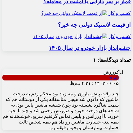
قمار بر سر دارایی یا امنیت در معامله؟
کسب و کار
از قیمت لاستیک دولتی چه خبر؟
کسب و کار
چشم‌انداز بازار خودرو در سال ۱۴۰۵
تعداد دیدگاه‌ها: ۱
کوروش
پاسخ
۱۴۰۳-۰۶-۰۵ : ۴:۲۱ ب٫ظ
چند وقت پیش، بارون و مه زیاد بود محکم زدم به درخت.
ماشین که داغون شد هیچی متاسفانه یکی از دوستانم هم که
سمت شاگرد نشسته بود چون شیشه ماشین پایین بود، به
شاخه های درخت خورد و صورتش زخمی شد و چند تا بخیه
خورد. با اورژانس و پلیس تماس گرفتیم سریع. خوشبختانه هم
بیمه بدنه خسارت ماشین رو داد هم بیمه شخص ثالث
خسارت بیمارستان و بخیه رفیقم رو.