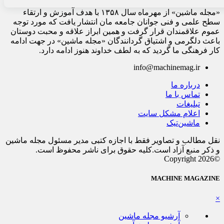
«مجله ماشین» از مهرماه سال ۱۳۵۸ با هدف آموزش و ارتقاء
سطح علمی و فنی جوانان جامعه مان انتشار یافت که مورد توجه
عموم علاقمندان قرار گرفت و همین ابراز علاقه و محبت دوستان
باعث دلگرمی و اشتیاق گردانندگان «مجله ماشین» در جهت ادامه
کار فرهنگی ما گردید که به لطف خداوند هنوز ادامه دارد.
info@machinemag.ir
درباره ما
تماس با ما
تبلیغات
اعلام مشکل سایت
ماشین‌تیک
نقل مطالب و تصاویر فقط با اجازه کتبی مدیر مسئول مجله ماشین
و ذکر منبع آزاد است.کلیه حقوق برای ناشر محفوظ است.
©Copyright 2026
MACHINE MAGAZINE
×
آرشیو مجله ماشین