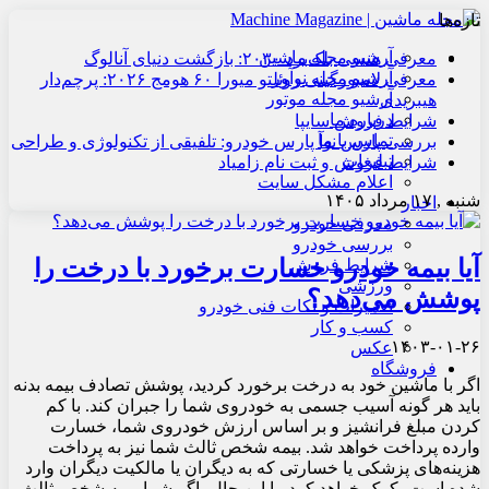
تازه‌ها
آرشیو مجله ماشین
معرفی هنسی بلک‌برد ۲۰۳۰: بازگشت دنیای آنالوگ
آرشیو مجله نوآور
معرفی لامبورگینی روئلتو میورا ۶۰ هومج ۲۰۲۶: پرچم‌دار
آرشیو مجله موتور
هیبریدی
درباره ما
شرایط فروش سایپا
تماس با ما
بررسی پارس نوآ پارس خودرو: تلفیقی از تکنولوژی و طراحی
تبلیغات
شرایط فروش و ثبت نام زامیاد
اعلام مشکل سایت
شنبه , ۱۷ مرداد ۱۴۰۵
اخبار
معرفی خودرو
بررسی خودرو
آیا بیمه خودرو خسارت برخورد با درخت را
شرایط فروش
ورزشی
پوشش می‌دهد؟
تعمیرات و نکات فنی خودرو
کسب و کار
۱۴۰۳-۰۱-۲۶
عکس
فروشگاه
اگر با ماشین خود به درخت برخورد کردید، پوشش تصادف بیمه بدنه
باید هر گونه آسیب جسمی به خودروی شما را جبران کند. با کم
کردن مبلغ فرانشیز و بر اساس ارزش خودروی شما، خسارت
وارده پرداخت خواهد شد. بیمه شخص ثالث شما نیز به پرداخت
هزینه‌های پزشکی یا خسارتی که به دیگران یا مالکیت دیگران وارد
شده است، کمک خواهد کرد. با این حال، اگر شما بیمه شخص ثالث