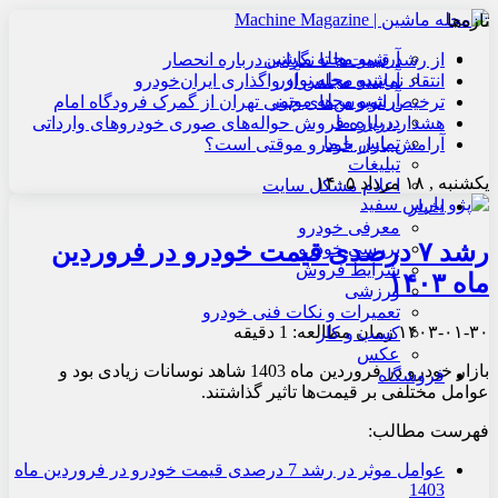
تازه‌ها
آرشیو مجله ماشین
از رشد قیمت‌ها تا نگرانی درباره انحصار
آرشیو مجله نوآور
انتقاد نماینده مجلس از واگذاری ایران‌خودرو
آرشیو مجله موتور
ترخیص اتوبوس‌های چینی تهران از گمرک فرودگاه امام
درباره ما
هشدار درباره فروش حواله‌های صوری خودروهای وارداتی
تماس با ما
آرامش بازار خودرو موقتی است؟
تبلیغات
یکشنبه , ۱۸ مرداد ۱۴۰۵
اعلام مشکل سایت
اخبار
معرفی خودرو
رشد ۷ درصدی قیمت خودرو در فروردین
بررسی خودرو
شرایط فروش
ماه ۱۴۰۳
ورزشی
تعمیرات و نکات فنی خودرو
۱۴۰۳-۰۱-۳۰
زمان مطالعه: 1 دقیقه
کسب و کار
عکس
بازار خودرو در فروردین ماه 1403 شاهد نوسانات زیادی بود و
فروشگاه
عوامل مختلفی بر قیمت‌ها تاثیر گذاشتند.
فهرست مطالب:
عوامل موثر در رشد 7 درصدی قیمت خودرو در فروردین ماه
1403