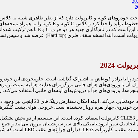
ل ای 53 کابریولت بخش جلویی خود را با برادر کوپه‌اش به اشتراک گذاشته است. جلوپن
قسمت پایین، ورودی هوای سنتی با شکل حرف A و دو طرف آن با ورودی‌های هوای جانبی بزرگ برا
ین خودروی چهار نفره روباز بخشیده است. خروجی هوای پشت گلگیرها
این خودروساز آلمانی به صورت استاندارد از ویژگی ایرکپ (Aircap) در CLE53 کابریولت استفاده
جاد یک سپر آیرودینامیکی بالای سر سرنشینان بیرون می‌آیند و جمع م
مالکان می‌توانند بادگیر دیگری