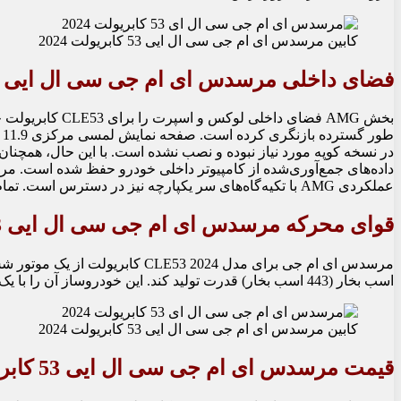
کابین مرسدس ای ام جی سی ال ایی 53 کابریولت 2024
فضای داخلی مرسدس ای ام جی سی ال ایی 53 کابریولت 2024
بخش AMG فضای د
داده‌های جمع‌آوری‌شده از کامپیوتر داخلی خودرو حفظ شده است. مر
عملکردی AMG با تکیه‌گاه‌های سر یکپارچه نیز در دسترس است. تمام این صندلی‌ها دارای ویژگی ایرشارف (Airscarf) هستند که هوای گرم را به گردن سرنشینان می‌دمد.
قوای محرکه مرسدس ای ام جی سی ال ایی 53 کابریولت 2024
اسب بخار (443 اسب بخار) قدرت تولید کند. این خودروساز آن را با یک گیربکس اتوماتیک 9 سرعته جفت کرده است که تمام قدرت را به هر چهار چرخ منتقل می کند.
کابین مرسدس ای ام جی سی ال ایی 53 کابریولت 2024
قیمت مرسدس ای ام جی سی ال ایی 53 کابریولت 2024