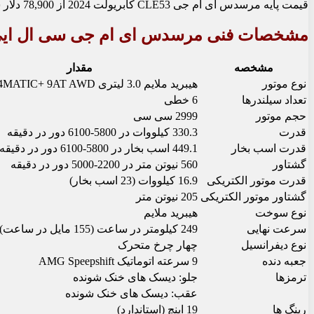
قیمت پایه مرسدس ای ام جی CLE53 کابریولت 2024 از 78,900 دلار شروع می شود.
مشخصات فنی مرسدس ای ام جی سی ال ایی 53 کابریولت 24
مشخصه
مقدار
نوع موتور
هیبرید ملایم 3.0 لیتری MHEV 4MATIC+ 9AT AWD
تعداد سیلندرها
6 خطی
حجم موتور
2999 سی سی
قدرت
330.3 کیلووات در 5800-6100 دور در دقیقه
قدرت اسب بخار
449.1 اسب بخار در 5800-6100 دور در دقیقه
گشتاور
560 نیوتن متر در 2200-5000 دور در دقیقه
قدرت موتور الکتریکی
16.9 کیلووات (23 اسب بخار)
گشتاور موتور الکتریکی
205 نیوتن متر
نوع سوخت
هیبرید ملایم
سرعت نهایی
249 کیلومتر در ساعت (155 مایل در ساعت)
نوع دیفرانسیل
چهار چرخ متحرک
جعبه دنده
9 سرعته اتوماتیک AMG Speepshift
ترمزها
جلو: دیسک های خنک شونده
عقب: دیسک های خنک شونده
رینگ ها
19 اینچ (استاندارد)