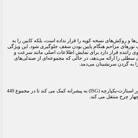
 و صرفاً همان صندلی‌ها و روکش‌های نسخه کوپه را قرار نداده است، بلکه کابین را به
ی 11.9 اینچی به صورت عمودی را می‌توان از 15 تا 40 درجه کج کرد تا از بازتاب نورهای مزاحم هنگام پایین بودن سقف جلوگیری شود. این ویژگی
شگر دیجیتال 12.3 اینچی در داخل خوشه ابزار دقیق که روبروی راننده قرار دارد برای نمایش اطلاعات اصلی مانند سرعت و
سطلی را ارائه می‌دهد، در حالی که مجموعه‌ای از صندلی‌های
مرسدس ای ام جی برای مدل 2024 CLE53 کابریولت از یک موتور شش سیلندر خطی 3.0 لیتری استفاده کرده است. علاوه بر این، یک ژنراتور استارت-یکپارچه (ISG) به پیشرانه کمک می کند تا در مجموع 449