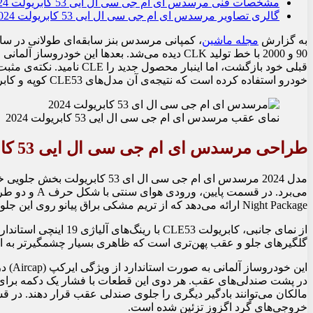
مشخصات فنی مرسدس ای ام جی سی ال ایی 53 کابریولت 2024
گالری تصاویر مرسدس ای ام جی سی ال ایی 53 کابریولت 2024
به گزارش
مجله ماشین
خودرو استفاده کرده است که نتیجه‌ی آن مدل‌های CLE53 کوپه و کابریولت است. ابتدا نسخه سقف فلزی (Hard-top) عرضه شد و سپس نسخه‌ی روباز آن دقیقا به موقع برای تابستان 2024 معرفی گردید.
نمای عقب مرسدس ای ام جی سی ال ایی 53 کابریولت 2024
طراحی مرسدس ای ام جی سی ال ایی 53 کابریولت 2024
مدل 2024 مرسدس ای ام جی سی ا
می‌برد. در 
Night Package ارائه می‌دهد که از تریم مشکی براق پیانو روی این جلوپنجره‌ها، ورودی‌های هوا و درپوش‌های آینه‌های جانبی استفاده می‌کند. روی کاپوت، بین دو برجستگی کشیده، خروجی هوا تعبیه شده است.
گلگیرهای جلو و عقب پهن‌تری است که ظاهری بسیار چشمگیرتر به ا
در پشت صندلی‌های عقب. هر دوی این قطعات با فشار یک دکمه برای ای
خروجی‌های گرد اگزوز تزئین شده است.