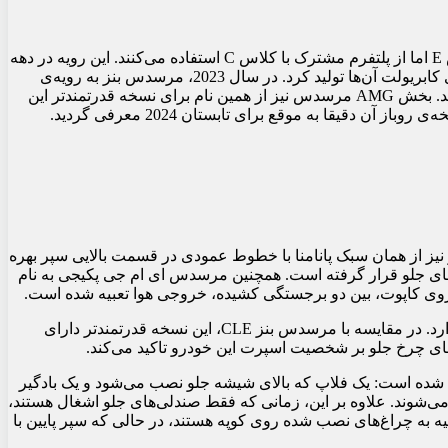
، کمپانی مرسدس بنز سابقه‌ای طولانی در ساخت خودروهای کوپه و کابریولت دارد که از نظر ظاهری شبیه به کلاس E اما از پلتفرم مشترک با کلاس C استفاده می‌کنند. این رویه در دهه
90 و 2000 با خط تولید CLK دیده می‌شد. بعدها این خودروساز آلمانی خطوط تولید را جدا کرد و کلاس C کوپه و E کوپه را به همراه نسخه‌های کابریولت آن‌ها تولید کرد. در سال 2023، مرسدس بنز به رویه‌ی
قبلی خود بازگشت، اما اینبار محصول جدید را CLE نامید. نکته‌ی مثبت این است که در نام‌گذاری جدید هر دو حرف C و E با هم ترکیب شده‌اند. بخش AMG مرسدس نیز از همین نام برای نسخه قدرتمندتر این
جره‌ی این خودرو نیز از همان سبک پانامنا با خطوط عمودی در قسمت بالایی سپر بهره
ی هدایت هوا به سمت ترمزهای جلو قرار گرفته است. همچنین مرسدس ای ام جی پکیجی به نام
از نمای جانبی، کابریولت CLE53 با رینگ‌های آلیاژی 19 اینچی استاندارد خودنمایی می‌کند، البته امکان سفارش رینگ‌های 20 اینچی نیز وجود دارد. در مقایسه با مرسدس بنز CLE، این نسخه قدرتمندتر دارای
ی چرخ جلو بر شخصیت اسپرت این خودرو تاکید می‌کند.
 کرده است. این سیستم از دو بخش تشکیل شده است: یک فلاپ که بالای شیشه جلو نصب می‌شود و یک بادگیر
ی‌شوند. علاوه بر این، زمانی که فقط صندلی‌های جلو اشغال هستند،
 را جلوی صندلی عقب قرار دهند. در قسمت عقب، کابریولت CLE53 دارای چراغ‌های عقب LED است که شبیه به چراغ‌های نصب شده روی کوپه هستند، در حالی که سپر پایین با