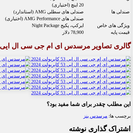
20 اینچ (اختیاری)
صندلی ها
صندلی های سطلی AMG (استاندارد)
صندلی های AMG Performance (اختیاری)
ویژگی های خاص
ایرکپ، پکیج Night Package
قیمت پایه
78,900 دلار
گالری تصاویر مرسدس ای ام جی سی ال ایی 53 کابریولت 2024
این مطلب چقدر برای شما مفید بود؟
برچسب ها:
مرسدس بنز
اشتراک گذاری نوشته