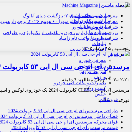
تازه‌ها
آرشیو مجله ماشین
معرفی هنسی بلک‌برد ۲۰۳۰: بازگشت دنیای آنالوگ
آرشیو مجله نوآور
معرفی لامبورگینی روئلتو میورا ۶۰ هومج ۲۰۲۶: پرچم‌دار هیبریدی
آرشیو مجله موتور
شرایط فروش سایپا
درباره ما
بررسی پارس نوآ پارس خودرو: تلفیقی از تکنولوژی و طراحی
تماس با ما
شرایط فروش و ثبت نام زامیاد
تبلیغات
پنجشنبه , ۱۵ مرداد ۱۴۰۵
اعلام مشکل سایت
اخبار
معرفی خودرو
مرسدس ای ام جی سی ال ایی ۵۳ کابریولت ۲۰۲۴
بررسی خودرو
شرایط فروش
ورزشی
۱۴۰۳-۰۲-۲۰
زمان مطالعه: 3 دقیقه
تعمیرات و نکات فنی خودرو
کسب و کار
مرسدس ای ام جی CLE53 کابریولت 2024 یک خودروی لوکس و اسپرت است که عملکرد و هندلینگ عالی را با فضای داخلی جادار و راحت ترکیب می کند.
عکس
فروشگاه
فهرست مطالب:
طراحی مرسدس ای ام جی سی ال ایی 53 کابریولت 2024
فضای داخلی مرسدس ای ام جی سی ال ایی 53 کابریولت 2024
قوای محرکه مرسدس ای ام جی سی ال ایی 53 کابریولت 2024
قیمت مرسدس ای ام جی سی ال ایی 53 کابریولت 2024