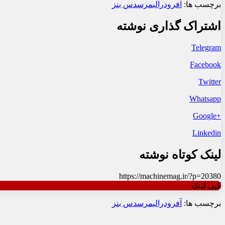
برچسب ها:
آفرود
رالی
مرسدس بنز
اشتراک گذاری نوشته
Telegram
Facebook
Twitter
Whatsapp
+Google
Linkedin
لینک کوتاه نوشته
https://machinemag.ir/?p=20380
کپی لینک
برچسب ها:
آفرود
رالی
مرسدس بنز