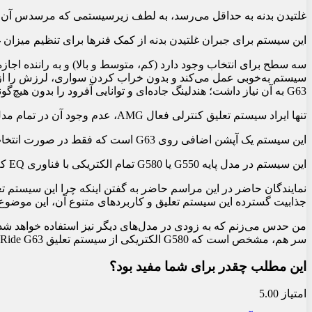
غلتیدن بدنه به حداقل می‌رسد، به لطف زیرسیستمی که مرسدس آن را کنترل تع
این سیستم برای جبران غلتیدن بدنه از کمک فنرها برای تنظیم میزان غلت
سه سطح برای انتخاب وجود دارد (کم، متوسط ​​و بالا) و به راننده اجا
G63 به آن نیاز داشت؛ هندلینگ جاده‌ای و توانایی آفرود را بدون هیچ‌گونه فداکاری بهبود می‌بخشد.
تنها ایراد سیستم تعلیق کنترلی فعال AMG، عدم وجود آن در تمام مدل‌ها است.
این سیستم یک آپشن اضافی روی G63 است که فقط در صورت انتخاب پکیج عملکرد AMG یا پکیج آفرود AMG Pro در دسترس است.
این سیستم در مدل پایه G550 یا G580 تمام الکتریکی با فناوری EQ که قطعاً می‌تواند از آن بهره‌مند شود، موجود نیست.
جذابیت گسترده این سیستم تعلیق و کاربردهای متنوع آن، این موضوع 
سر هم، مشخص است که G580 الکتریکی از سیستم تعلیق Active Ride G63 بهره خواهد برد.
این مطلب چقدر برای شما مفید بود؟
امتیاز 5.00