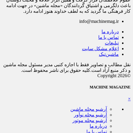
باعث دلگرمی و اشتیاق گردانندگان «مجله ماشین» در جهت ادامه
کار فرهنگی ما گردید که به لطف خداوند هنوز ادامه دارد.
info@machinemag.ir
درباره ما
تماس با ما
تبلیغات
اعلام مشکل سایت
ماشین‌تیک
نقل مطالب و تصاویر فقط با اجازه کتبی مدیر مسئول مجله ماشین
و ذکر منبع آزاد است.کلیه حقوق برای ناشر محفوظ است.
©Copyright 2026
MACHINE MAGAZINE
×
آرشیو مجله ماشین
آرشیو مجله نوآور
آرشیو مجله موتور
درباره ما
تماس با ما