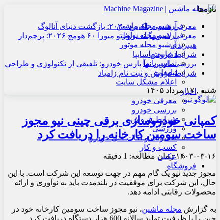
تازه‌ها
آرشیو مجله ماشین
معرفی هنسی بلک‌برد ۲۰۳۰: بازگشت دنیای آنالوگ
آرشیو مجله نوآور
معرفی لامبورگینی روئلتو میورا ۶۰ هومج ۲۰۲۶: پرچم‌دار
آرشیو مجله موتور
هیبریدی
درباره ما
شرایط فروش سایپا
تماس با ما
بررسی پارس نوآ پارس خودرو: تلفیقی از تکنولوژی و طراحی
تبلیغات
شرایط فروش و ثبت نام زامیاد
اعلام مشکل سایت
شنبه , ۱۷ مرداد ۱۴۰۵
اخبار
معرفی خودرو
بررسی خودرو
کمپانی خودروسازی برقی چینی نیو مجوز
شرایط فروش
ورزشی
ساخت سومین کارخانه را دریافت کرد
تعمیرات و نکات فنی خودرو
کسب و کار
۱۴۰۳-۰۳-۱۶
زمان مطالعه: 1 دقیقه
عکس
فروشگاه
مجوز جدید نیو یک گام مهم در جهت توسعه این شرکت است. با این
حال، این شرکت برای موفقیت در بلندمدت باید به نوآوری و ارائه
محصولات رقابتی ادامه دهد.
به گزارش
مجله ماشین
، نیو مجوز ساخت سومین کارخانه خود در
چین را با ظرفیت تولید سالانه 600 هزار دستگاه دریافت کرد.