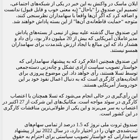
ایلان ماسک در واکنش به این خبر در یکی از شبکه‌های اجتماعی،
تصمیم این صندوق را “باحال” (به معنی خوب و قابل قبول) ندانست
و اضافه کرد که اگر آن‌ها واقعاً با سهامداران نظرسنجی کنند،
متوجه “حمایت قاطعانه‌ی آن‌ها” از این بسته پاداش خواهند شد.
این صندوق سال گذشته علیه بیش از نیمی از بسته‌های پاداش
مدیرعاملان آمریکایی که بیش از 20 میلیون دلار بود، رأی داد و
هشدار داد که این مبالغ با ایجاد ارزش بلندمدت برای سهامداران
همسو نیستند.
این صندوق همچنین اعلام کرد که به پیشنهاد سهامدارانی که
خواستار تصویب سیاست آزادی تشکل و چانه‌زنی دسته‌جمعی
توسط تسلا هستند، رأی خواهد داد. این موضوع پیروزی برای
اتحادیه‌های کارگری است که به دنبال اعمال نفوذ خود بر این
خودروساز آمریکایی هستند.
این رأی‌گیری در حالی انجام می‌شود که تسلا همچنان با اعتصاب
کارگری در سوئد مواجه است. مکانیک‌های این شرکت از 27 اکتبر در
اعتصاب به سر می‌برند و این یکی از طولانی‌ترین مناقشات کارگری
در این کشور است.
صندوق ثروت ملی نروژ که 1.5 درصد از تمامی سهام‌های
ثبت‌شده‌ی جهان را در اختیار دارد، در سال 2022 نیز از پیشنهاد
سهامدارانی که خواستار تصویب سیاستی برای احترام به حقوق