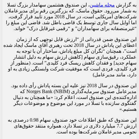
به گزارش
مجله ماشین
، این صندوق هشتمین سهامدار بزرگ تسلا
به شمار می‌رود. حقوق ماسک، که بزرگترین رقم برای مدیرعاملان
شرکت‌های آمریکایی است، در سال 2018 مورد تأیید قرار گرفت،
اما اوایل سال جاری توسط یک قاضی باطل شد. قاضی این مبلغ را
“غیرمنصفانه برای سهامداران” و “رقمی غیرقابل درک” خواند.
این صندوق ضمن قدردانی از “ارزش قابل توجهی که از زمان
اعطای این پاداش در سال 2018 تحت رهبری آقای ماسک ایجاد شده
است”، همچنان “نگران کل مبلغ پاداش، ساختار آن با توجه به
عملکرد، رقیق‌سازی سهام [کاهش ارزش سهام به دلیل انتشار
سهام جدید] و فقدان کاهش ریسک فرد کلیدی” است. (منظور از
فرد کلیدی، فردی است که موفقیت شرکت وابستگی زیادی به او
دارد، مانند مدیرعامل)
این صندوق در سال 2018 نیز علیه این بسته پاداش رأی داده بود.
مدیرعامل صندوق سرمایه‌گذاری Norges Bank (NBIM) که
اداره‌کننده‌ی این صندوق است، اعلام کرد: «ما همچنان به دنبال
گفتگوی سازنده با تسلا در مورد این موضوع و موضوعات دیگر
هستیم.»
این صندوق که طبق اطلاعات خود صندوق، سهام 0.98 درصدی به
ارزش 7.7 میلیارد دلاری در تسلا دارد، همواره منتقد حقوق‌های
نجومی مدیرعاملان شرکت‌ها بوده است.