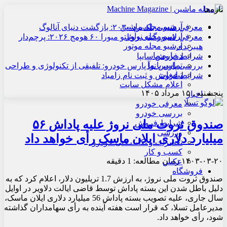
تازه‌ها
آرشیو مجله ماشین
معرفی هنسی بلک‌برد ۲۰۳۰: بازگشت دنیای آنالوگ
آرشیو مجله نوآور
معرفی لامبورگینی روئلتو میورا ۶۰ هومج ۲۰۲۶: پرچم‌دار
آرشیو مجله موتور
هیبریدی
درباره ما
شرایط فروش سایپا
تماس با ما
بررسی پارس نوآ پارس خودرو: تلفیقی از تکنولوژی و طراحی
تبلیغات
شرایط فروش و ثبت نام زامیاد
اعلام مشکل سایت
پنجشنبه , ۱۵ مرداد ۱۴۰۵
اخبار
معرفی خودرو
بررسی خودرو
صندوق ثروت ملی نروژ علیه پاداش ۵۶
شرایط فروش
ورزشی
میلیارد دلاری ایلان ماسک رأی خواهد داد
تعمیرات و نکات فنی خودرو
کسب و کار
۱۴۰۳-۰۳-۲۰
زمان مطالعه: 1 دقیقه
عکس
فروشگاه
صندوق ثروت ملی نروژ، به ارزش 1.7 تریلیون دلار، اعلام کرد که به
دلیل باطل شدن این بسته پاداش توسط قاضی ایالت دلاویر در اوایل
سال جاری، علیه تصویب بسته پاداش 56 میلیارد دلاری ایلان ماسک،
مدیرعامل تسلا، که قرار است هفته آینده به رأی سهامداران گذاشته
شود، رأی خواهد داد.