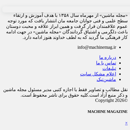
«مجله ماشین» از مهرماه سال ۱۳۵۸ با هدف آموزش و ارتقاء
سطح علمی و فنی جوانان جامعه مان انتشار یافت که مورد توجه
عموم علاقمندان قرار گرفت و همین ابراز علاقه و محبت دوستان
باعث دلگرمی و اشتیاق گردانندگان «مجله ماشین» در جهت ادامه
کار فرهنگی ما گردید که به لطف خداوند هنوز ادامه دارد.
info@machinemag.ir
درباره ما
تماس با ما
تبلیغات
اعلام مشکل سایت
ماشین‌تیک
نقل مطالب و تصاویر فقط با اجازه کتبی مدیر مسئول مجله ماشین
و ذکر منبع آزاد است.کلیه حقوق برای ناشر محفوظ است.
©Copyright 2026
MACHINE MAGAZINE
×