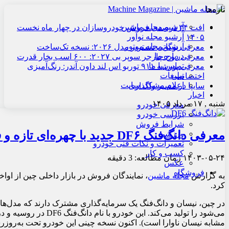
تازه‌ها
آرشیو مجله ماشین
افت ۳۴ درصدی فروش خودروسازان در چهار ماه نخست
آرشیو مجله نوآور
۱۴۰۵
آرشیو مجله موتور
معرفی بوگاتی دستریر مدل ۲۰۲۶: نسخه تک‌ساخت
درباره ما
معرفی دوج چارجر سوپر بی ۲۰۲۷: ۶۰۰ اسب بخار قدرت
تماس با ما
معرفی پورشه ۹۱۱ توربو اس لند داون آندر: رنگ‌آمیزی
تبلیغات
اختصاصی
اعلام مشکل سایت
سایپا در مسیر واگذاری
اخبار
شنبه , ۱۷ مرداد ۱۴۰۵
معرفی خودرو
بررسی خودرو
شرایط فروش
معرفی دانگ‌فنگ DF۶ جدید با چهره‌ای تازه و فناوری قدرتمندتر
ورزشی
تعمیرات و نکات فنی خودرو
کسب و کار
۱۴۰۳-۰۵-۲۴
زمان مطالعه: 3 دقیقه
عکس
فروشگاه
به گزارش
مجله ماشین
، نمایندگان فروش در بازار داخلی چین از اوا
کرد.
در چین، نیسان و دانگ‌فنگ یک سرمایه‌گذاری مشترک دارند که مدل‌ها