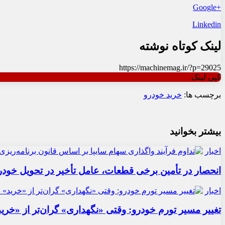
+Google
Linkedin
لینک کوتاه نوشته
https://machinemag.ir/?p=29025
کپی لینک
برچسب ها:
خرید خودرو
بیشتر بخوانید
اخبار
انحصار در تأمین برخی قطعات، عامل تأخیر در تحویل خودر
اخبار
تغییر مسیر تورم خودرو: وقتی «نگهداری» گران‌تر از «خری