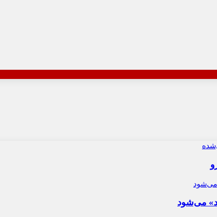
و
د» می‌شود