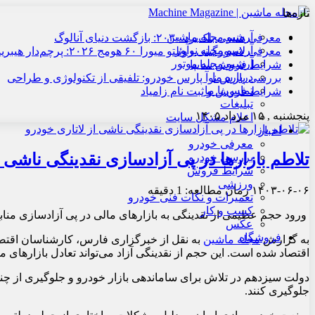
تازه‌ها
آرشیو مجله ماشین
معرفی هنسی بلک‌برد ۲۰۳۰: بازگشت دنیای آنالوگ
آرشیو مجله نوآور
معرفی لامبورگینی روئلتو میورا ۶۰ هومج ۲۰۲۶: پرچم‌دار هیبریدی
آرشیو مجله موتور
شرایط فروش سایپا
درباره ما
بررسی پارس نوآ پارس خودرو: تلفیقی از تکنولوژی و طراحی
تماس با ما
شرایط فروش و ثبت نام زامیاد
تبلیغات
پنجشنبه , ۱۵ مرداد ۱۴۰۵
اعلام مشکل سایت
اخبار
معرفی خودرو
تلاطم بازارها در پی آزادسازی نقدینگی ناشی ا
بررسی خودرو
شرایط فروش
ورزشی
۱۴۰۳-۰۶-۰۶
زمان مطالعه: 1 دقیقه
تعمیرات و نکات فنی خودرو
کسب و کار
ورود حجم عظیمی از نقدینگی به بازارهای مالی در پی آزادسازی منابع 
عکس
فروشگاه
به گزارش
مجله ماشین
اقتصاد شده است. این حجم از نقدینگی آزاد می‌تواند تعادل بازارهای
دولت سیزدهم در تلاش برای ساماندهی بازار خودرو و جلوگیری از چنین ات
جلوگیری کنند.