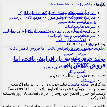
تازه‌ها
آرشیو مجله ماشین
معرفی هنسی بلک‌برد ۲۰۳۰: بازگشت دنیای آنالوگ
آرشیو مجله نوآور
معرفی لامبورگینی روئلتو میورا ۶۰ هومج ۲۰۲۶: پرچم‌دار
آرشیو مجله موتور
هیبریدی
درباره ما
شرایط فروش سایپا
تماس با ما
بررسی پارس نوآ پارس خودرو: تلفیقی از تکنولوژی و طراحی
تبلیغات
شرایط فروش و ثبت نام زامیاد
اعلام مشکل سایت
پنجشنبه , ۱۵ مرداد ۱۴۰۵
اخبار
معرفی خودرو
بررسی خودرو
تولید خودرو در برزیل افزایش یافت، اما
شرایط فروش
ورزشی
فروش کاهش یافت
تعمیرات و نکات فنی خودرو
کسب و کار
۱۴۰۳-۰۶-۱۷
زمان مطالعه: 1 دقیقه
عکس
فروشگاه
به گزارش
مجله ماشین
، تولید خودرو در برزیل در ماه آگوست
نسبت به ماه جولای ۵.۲ درصد افزایش یافت و به ۲۵۹۶۱۳ دستگاه
رسید. این خبر را انجمن خودروسازان برزیل (Anfavea) روز پنجشنبه
اعلام کرد.
با این حال، فروش خودرو در بزرگ‌ترین اقتصاد آمریکای لاتین ماه به