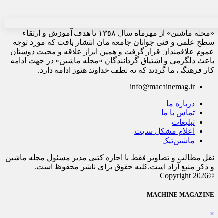
«مجله ماشین» از مهرماه سال ۱۳۵۸ با هدف آموزش و ارتقاء
سطح علمی و فنی جوانان جامعه مان انتشار یافت که مورد توجه
عموم علاقمندان قرار گرفت و همین ابراز علاقه و محبت دوستان
باعث دلگرمی و اشتیاق گردانندگان «مجله ماشین» در جهت ادامه
کار فرهنگی ما گردید که به لطف خداوند هنوز ادامه دارد.
info@machinemag.ir
درباره ما
تماس با ما
تبلیغات
اعلام مشکل سایت
ماشین‌تیک
نقل مطالب و تصاویر فقط با اجازه کتبی مدیر مسئول مجله ماشین
و ذکر منبع آزاد است.کلیه حقوق برای ناشر محفوظ است.
©Copyright 2026
MACHINE MAGAZINE
×