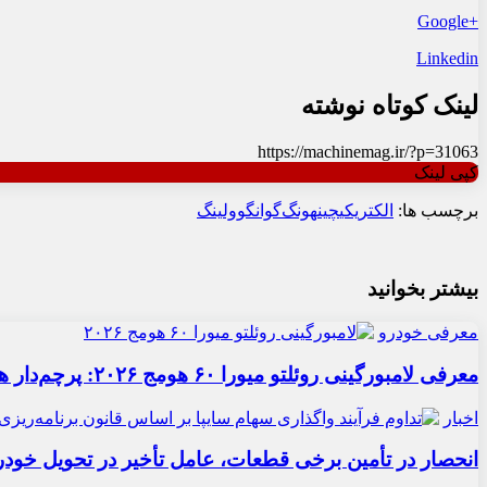
+Google
Linkedin
لینک کوتاه نوشته
https://machinemag.ir/?p=31063
کپی لینک
برچسب ها:
الکتریکی
چین
هونگ‌گوانگ
وولینگ
بیشتر بخوانید
معرفی خودرو
معرفی لامبورگینی روئلتو میورا ۶۰ هومج ۲۰۲۶: پرچم‌دار هیبریدی
اخبار
انحصار در تأمین برخی قطعات، عامل تأخیر در تحویل خودر