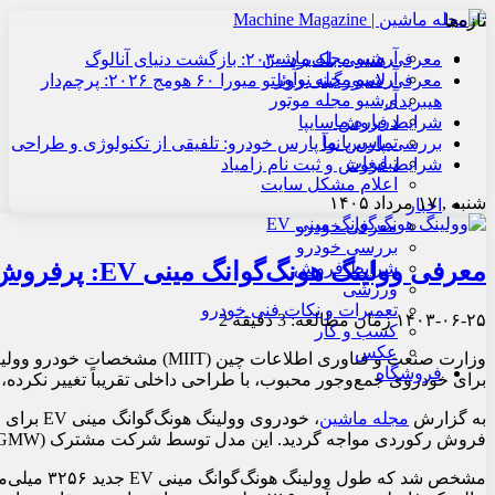
تازه‌ها
آرشیو مجله ماشین
معرفی هنسی بلک‌برد ۲۰۳۰: بازگشت دنیای آنالوگ
آرشیو مجله نوآور
معرفی لامبورگینی روئلتو میورا ۶۰ هومج ۲۰۲۶: پرچم‌دار
آرشیو مجله موتور
هیبریدی
درباره ما
شرایط فروش سایپا
تماس با ما
بررسی پارس نوآ پارس خودرو: تلفیقی از تکنولوژی و طراحی
تبلیغات
شرایط فروش و ثبت نام زامیاد
اعلام مشکل سایت
شنبه , ۱۷ مرداد ۱۴۰۵
اخبار
معرفی خودرو
بررسی خودرو
معرفی وولینگ هونگ‌گوانگ مینی EV: پرفروش کوچک
شرایط فروش
ورزشی
تعمیرات و نکات فنی خودرو
۱۴۰۳-۰۶-۲۵
زمان مطالعه: 3 دقیقه
2
کسب و کار
عکس
فروشگاه
برای خودروی جمع‌وجور محبوب، با طراحی داخلی تقریباً تغییر نکرده، ا
به گزارش
مجله ماشین
فروش رکوردی مواجه گردید. این مدل توسط شرکت مشترک SAIC-GM-Wuling (SGMW) مونتاژ می‌شود.