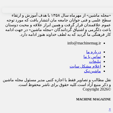
«مجله ماشین» از مهرماه سال ۱۳۵۸ با هدف آموزش و ارتقاء
سطح علمی و فنی جوانان جامعه مان انتشار یافت که مورد توجه
عموم علاقمندان قرار گرفت و همین ابراز علاقه و محبت دوستان
باعث دلگرمی و اشتیاق گردانندگان «مجله ماشین» در جهت ادامه
کار فرهنگی ما گردید که به لطف خداوند هنوز ادامه دارد.
info@machinemag.ir
درباره ما
تماس با ما
تبلیغات
اعلام مشکل سایت
ماشین‌تیک
نقل مطالب و تصاویر فقط با اجازه کتبی مدیر مسئول مجله ماشین
و ذکر منبع آزاد است.کلیه حقوق برای ناشر محفوظ است.
©Copyright 2026
MACHINE MAGAZINE
×