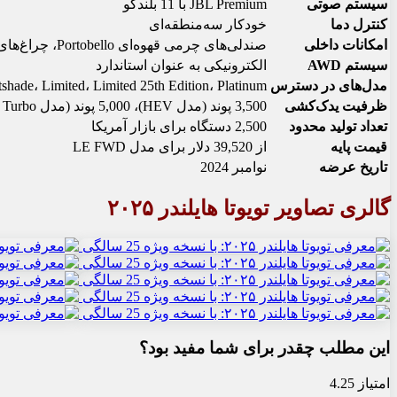
سیستم صوتی
JBL Premium با 11 بلندگو
کنترل دما
خودکار سه‌منطقه‌ای
امکانات داخلی
صندلی‌های چرمی قهوه‌ای Portobello، چراغ‌های زیر در، آستانه‌های نورانی، پوشش بار ضدآب
سیستم AWD
الکترونیکی به عنوان استاندارد
مدل‌های در دسترس
ade، Limited، Limited 25th Edition، Platinum
ظرفیت یدک‌کشی
3,500 پوند (مدل HEV)، 5,000 پوند (مدل 2.4L Turbo)
تعداد تولید محدود
2,500 دستگاه برای بازار آمریکا
قیمت پایه
از 39,520 دلار برای مدل LE FWD
تاریخ عرضه
نوامبر 2024
گالری تصاویر تویوتا هایلندر ۲۰۲۵
این مطلب چقدر برای شما مفید بود؟
امتیاز 4.25