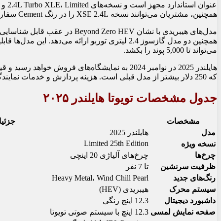
همچنین، مشتریان می‌توانند نسخه XSE 2.4L را در رنگ Cement سفارش دهند.
مدل‌های هیبریدی با نشان  Zero HEV
می‌تواند تا 5,000 پوند را بکشد.
که 250 دلار بیشتر از مدل قبلی است. هزینه پردازش و خدمات نمایندگی در این قیمت گنجانده نشده است.
جدول مشخصات تویوتا هایلندر ۲۰۲۵
مشخصات
جزئی
مدل
هایلندر 2025
Limited 25th Edition
نسخه ویژه
چرخ‌ها
چرخ‌های آلیاژی 20 اینچی
ظرفیت سرنشین
تا 7 نفر
رنگ‌های جدید
Heavy Metal، Wind Chill Pearl
سیستم محرک
هیبریدی (HEV)
داشبورد دیجیتال
12.3 اینچ رنگی
صفحه نمایش لمسی
12.3 اینچ با سیستم صوتی تویوتا