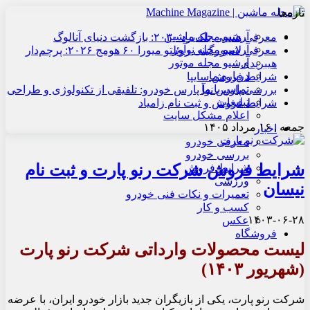
تازه‌ها
آرشیو مجله ماشین
معرفی هنسی بلک‌برد ۲۰۳۰: بازگشت دنیای آنالوگ
آرشیو مجله نوآور
معرفی لامبورگینی روئلتو میورا ۶۰ هومج ۲۰۲۶: پرچم‌دار
آرشیو مجله موتور
هیبریدی
درباره ما
شرایط فروش سایپا
تماس با ما
بررسی پارس نوآ پارس خودرو: تلفیقی از تکنولوژی و طراحی
تبلیغات
شرایط فروش و ثبت نام زامیاد
اعلام مشکل سایت
جمعه , ۱۶ مرداد ۱۴۰۵
اخبار
معرفی خودرو
بررسی خودرو
شرایط فروش شرکت رنو پارت و ثبت نام
شرایط فروش
ورزشی
نیسان
تعمیرات و نکات فنی خودرو
کسب و کار
۱۴۰۳-۰۶-۲۸
عکس
فروشگاه
لیست محصولات وارداتی شرکت رنو پارت
(شهریور
۱۴۰۳
)
شرکت رنو پارت، یکی از بازیگران جدید بازار خودرو ایران، با عرضه