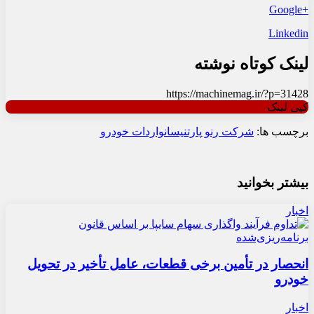
+Google
Linkedin
لینک کوتاه نوشته
https://machinemag.ir/?p=31428
کپی لینک
برچسب ها:
شرکت رنو پارت
نیسان
واردات خودرو
بیشتر بخوانید
اخبار
انحصار در تأمین برخی قطعات، عامل تأخیر در تحویل
خودرو
اخبار