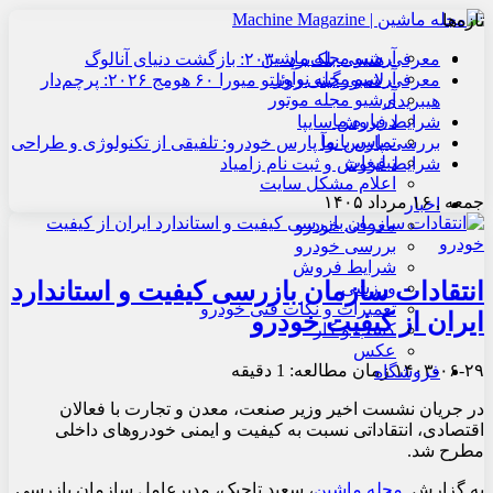
تازه‌ها
آرشیو مجله ماشین
معرفی هنسی بلک‌برد ۲۰۳۰: بازگشت دنیای آنالوگ
آرشیو مجله نوآور
معرفی لامبورگینی روئلتو میورا ۶۰ هومج ۲۰۲۶: پرچم‌دار
آرشیو مجله موتور
هیبریدی
درباره ما
شرایط فروش سایپا
تماس با ما
بررسی پارس نوآ پارس خودرو: تلفیقی از تکنولوژی و طراحی
تبلیغات
شرایط فروش و ثبت نام زامیاد
اعلام مشکل سایت
جمعه , ۱۶ مرداد ۱۴۰۵
اخبار
معرفی خودرو
بررسی خودرو
شرایط فروش
انتقادات سازمان بازرسی کیفیت و استاندارد
ورزشی
تعمیرات و نکات فنی خودرو
ایران از کیفیت خودرو
کسب و کار
عکس
۱۴۰۳-۰۶-۲۹
زمان مطالعه: 1 دقیقه
فروشگاه
در جریان نشست اخیر وزیر صنعت، معدن و تجارت با فعالان
اقتصادی، انتقاداتی نسبت به کیفیت و ایمنی خودروهای داخلی
مطرح شد.
به گزارش
مجله ماشین
، سعید تاجیک، مدیرعامل سازمان بازرسی