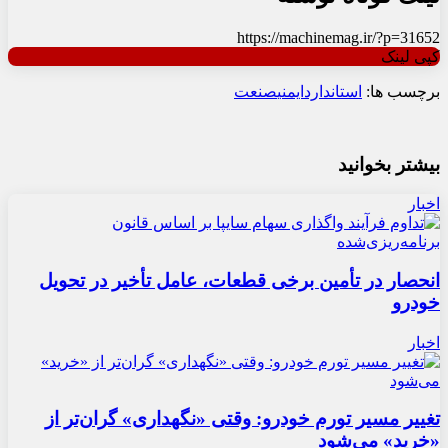
https://machinemag.ir/?p=31652
کپی لینک
برچسب ها:
استاندارد
ایمنی
صنعت
بیشتر بخوانید
اخبار
انحصار در تأمین برخی قطعات، عامل تأخیر در تحویل
خودرو
اخبار
تغییر مسیر تورم خودرو: وقتی «نگهداری» گران‌تر از
«خرید» می‌شود