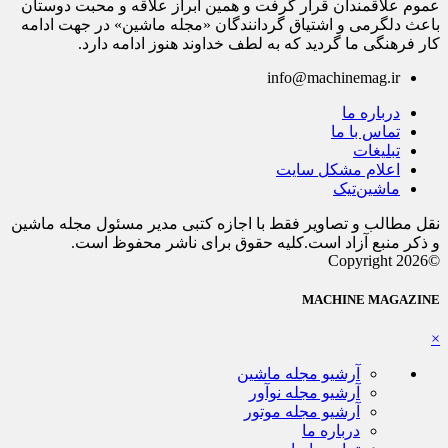
عموم علاقمندان قرار گرفت و همین ابراز علاقه و محبت دوستان
باعث دلگرمی و اشتیاق گردانندگان «مجله ماشین» در جهت ادامه
کار فرهنگی ما گردید که به لطف خداوند هنوز ادامه دارد.
info@machinemag.ir
درباره ما
تماس با ما
تبلیغات
اعلام مشکل سایت
ماشین‌تیک
نقل مطالب و تصاویر فقط با اجازه کتبی مدیر مسئول مجله ماشین
و ذکر منبع آزاد است.کلیه حقوق برای ناشر محفوظ است.
©Copyright 2026
MACHINE MAGAZINE
×
آرشیو مجله ماشین
آرشیو مجله نوآور
آرشیو مجله موتور
درباره ما