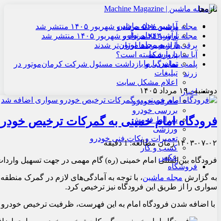
تازه‌ها
آرشیو مجله ماشین
مجله ماشین ۵۱۷ مرداد و شهریور ۱۴۰۵ منتشر شد
آرشیو مجله نوآور
مجله نوآور ۲۴۳ مرداد و شهریور ۱۴۰۵ منتشر شد
آرشیو مجله موتور
برقی‌ها از هیبریدها ارزان‌تر شدند
درباره ما
آیا سایپا ورشکسته است؟
تماس با ما
پلمب نمایندگی و بازداشت مسئول شرکت کرمان‌موتور در
تبلیغات
زرند
اعلام مشکل سایت
دوشنبه , ۱۹ مرداد ۱۴۰۵
اخبار
معرفی خودرو
بررسی خودرو
فرودگاه امام خمینی به گمرکات ترخیص خودر
شرایط فروش
ورزشی
تعمیرات و نکات فنی خودرو
۱۴۰۳-۰۷-۰۲
زمان مطالعه: 1 دقیقه
کسب و کار
عکس
فرودگاه بین‌المللی امام خمینی (ره) گام مهمی در جهت تسهیل وا
فروشگاه
به گزارش
مجله ماشین
، با توجه به آمادگی‌های لازم در گمرک منطقه 
سواری را از طریق این فرودگاه نیز ترخیص کرد.
با اضافه شدن فرودگاه امام به این فهرست، ظرفیت ترخیص خودرو در ک