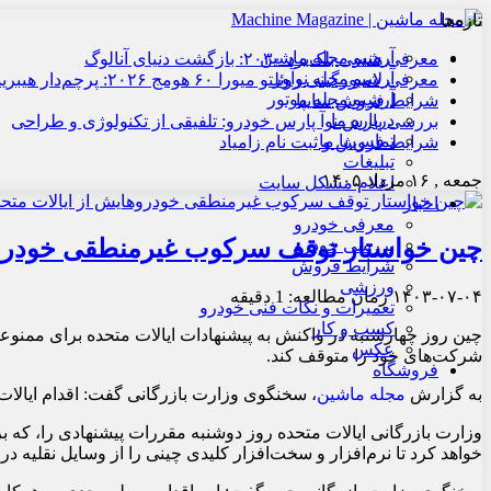
تازه‌ها
آرشیو مجله ماشین
معرفی هنسی بلک‌برد ۲۰۳۰: بازگشت دنیای آنالوگ
آرشیو مجله نوآور
معرفی لامبورگینی روئلتو میورا ۶۰ هومج ۲۰۲۶: پرچم‌دار هیبریدی
آرشیو مجله موتور
شرایط فروش سایپا
درباره ما
بررسی پارس نوآ پارس خودرو: تلفیقی از تکنولوژی و طراحی
تماس با ما
شرایط فروش و ثبت نام زامیاد
تبلیغات
جمعه , ۱۶ مرداد ۱۴۰۵
اعلام مشکل سایت
اخبار
معرفی خودرو
چین خواستار توقف سرکوب غیرمنطقی خودروه
بررسی خودرو
شرایط فروش
ورزشی
۱۴۰۳-۰۷-۰۴
زمان مطالعه: 1 دقیقه
تعمیرات و نکات فنی خودرو
کسب و کار
چین روز چهارشنبه در واکنش به پیشنهادات ایالات متحده برای ممنوع
عکس
شرکت‌های خود را متوقف کند.
فروشگاه
به گزارش
مجله ماشین
، سخنگوی وزارت بازرگانی گفت: اقدام ایالات
وزارت بازرگانی ایالات متحده روز دوشنبه مقررات پیشنهادی را، که ب
خواهد کرد تا نرم‌افزار و سخت‌افزار کلیدی چینی را از وسایل نقلیه د