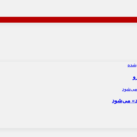
و
د» می‌شود