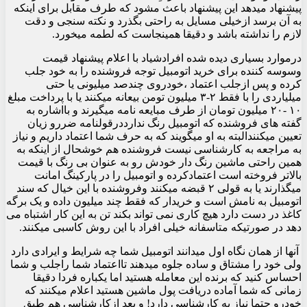
پیشنهاد میدهد این پیشنهاد باعث مشود که طرف مقابل برای اینکه
به آن برسد ازخیلی مسایل به راحتی بگذرد و نکته سنجی و دقت
لازم را نداشته باشد و دقیقا همینجاست که لطمه میخورد.
‏درموارد بسیاری دیده شده افرادشیاد با اعلام پیشنهاد قیمت
وسوسه کننده برای خرید اتومبیل توجه فروشنده را به خود جلب
کرده و پس ازجلب اعتماد ،خودروی چندصد میلیونی یا حتی
میلیاردی را با فقط ۲-۳ میلیون تومن بیعانه میکنند یا با پرداخت مبلغ
۱۰ -۲۰ میلیون تومان از طرف مبایعه نامه میگیرند و بااشاره به
گفته های فروشنده که اتومبیل رنگ ندارددرقولنامه ضررو زیان
تعیین میکنندالبته به او میگویند که به حرف شما اعتماد داریم و نیاز
به مراجعه به کارشناسی نیست فروشنده هم خوشحال از اینکه به
همین راحتی ماشین رنگ دار خودش رو به عنوان بی رنگ با قیمت
بالاتر فروخته است اعتمادکرده و اتومبیل را در پارکینگ امانت
میگذارند یا به قولی ۲ قبضه میکنند وفروشنده با این خیال که سند
اتومبیل به نامش است و خریدار که فقط چند میلیون داده و یک برگه
کاغذ در دست دارد هیچ کاری نمی تواند بکند تن به این کار اشتباه می
دهد در صورتیکه متاسفانه خیلی افراد با این روش کاسبی میکنند.
‏ آنها از همان نگاه اول میدانند اتومبیل شما چه شرایط و ایرادی دارد
ولی خود را مشتاق و ساده جلوه میدهند تااعتماد شما راجلب و شما
احساس کنید که برنده این معامله هستید اما یکباره فردا دقیقا
زمانی که شما آماده دریافت پول ماشین هستید اعلام میکنند که
خودرو حتما نیاز به کارشناسی دارد! و بعد ازکارشناسی هم طبق