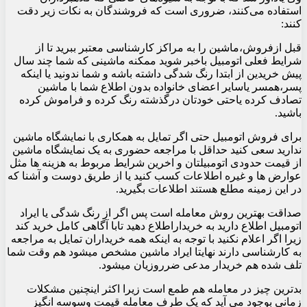
استفاده می‌کنند، ضروری است که فروشندگان به نکات زیر دقت
کنند:
‏قبل ازفروش،ماشین را به مراکز کارشناسی معتبر ببرید تا از
شرایط فعلی اتومبیل باخبر شوید ممکنه ماشینی که شما چند سال
پیش خریدین از ابتدا رنگ شدگی داشته باشه و شما ندونید یا اینکه
پسر،همسر یاسایر اعضای خانواده بدون اطلاع شما با ماشین
تصادف کرده یاحتی خودتان درگذشته رنگ کرده و فراموش کرده
باشید.
‏برای فروش اتومبیل حتی اگر تمایل به همکاری با نمایشگاه ماشین
ندارید سعی کنید حداقل با مراجعه حضوری به یک نمایشگاه ماشین
از قیمت حدودی اتومبیلتان و اخرین شرایط مربوط به هزینه ها مثل
عوارض ها و غیره اطلاعات کسب کنید یا از طریق دوست و آشنا که
در این زمینه مطلع هستند اطلاعات بگیرید.
‏صداقت بهترین روش معامله است پس اگر از رنگ شدگی یا ایراد
اتومبیل اطلاع دارید به خریداراطلاع دهید تابا آگاهی کامل خرید کند
زیرا اگر اعلام نکنید با توجه به اینکه همه خریداران تمایل به مراجعه
به کارشناسی دارند نهایتا ایراد ماشین مشخص میشود هم وقت شما
تلف شده هم خریدار مدعی ضرروزیان میشود.
‏بدترین چیز در معامله هم طمع است زیرا اکثر اینچنین مشکلات
زمانی بوجود می آید که یک طرفِ معامله قیمت وسوسه انگیز