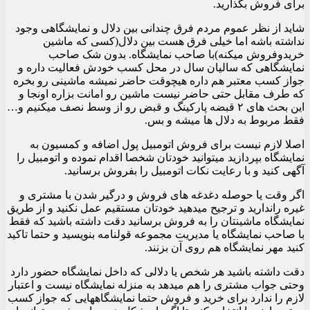
برای فروش بگذارید.
‏شاید از نظر عموم مردم فرق چندانی بین دلال و نمایشگاهی وجود
نداشته باشه اما خیلی فرق هست بین دلال(کسی که ماشین
خریدوفروش میکنه)با صاحب نمایشگاه. بدون شک صاحب
نمایشگاهی که سالیان سال در محل کسب خودش فعالیت داره و
جواز کسب معتبر هم داره هیچوقت حاضر نمیشه ماشینی رو بخره
که طرف مقابل حتی حاضر نیست ماشین رو امانت بزاره اونجا و
این بحث های ۲ قبضه پارکینگ و قبض رو از وسط نصف میکنیم و…‏
فقط مربوط به دلال ها میشه و بس.
اصلا لازم نیست برای فروش اتومبیل پول اضافه و کمسیون به
نمایشگاه بپردازید میتوانید خودتان شخصا اقدام نموده و اتومبیل را
آگهی کنید و با رعایت نکات اتومبیل را بفروش برسانید.
اگر وقت یا حوصله دغدغه های فروش و درگیر شدن با مشتری و
غیره راندارید و ترجیح میدهید خودتان مستقیم عمل نکنید و از طریق
نمایشگاه ماشینتان را به فروش برسانید دقت داشته باشید که فقط
با صاحب نمایشگاه یا مدیریت مجموعه قولنامه بنویسید و حتما تاکید
کنید مهر نمایشگاه هم روی آن بزنند.
دقت داشته باشید هر شخص یا دلالی که داخل نمایشگاه حضور دارد
و‌حتی جواب مشتری را هم میدهد به منزله نمایشگاه نیست و اعتبار
لازم را ندارد برای خرید و فروش حتما نمایشگاههایی که جواز کسب