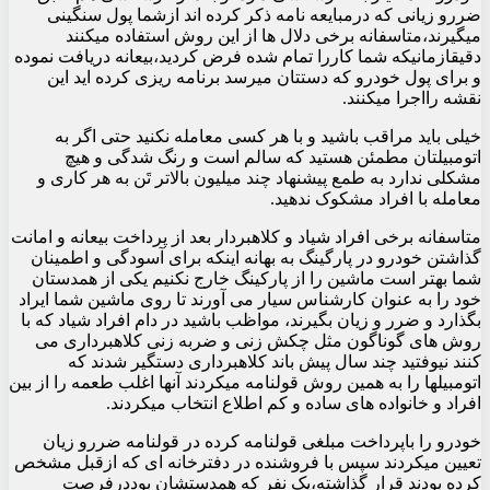
ضررو زیانی که درمبایعه نامه ذکر کرده اند ازشما پول سنگینی
میگیرند،متاسفانه برخی دلال ها از این روش استفاده میکنند
دقیقازمانیکه شما کاررا تمام شده فرض کردید،بیعانه دریافت نموده
و برای پول خودرو که دستتان میرسد برنامه ریزی کرده اید این
نقشه رااجرا میکنند.
‏خیلی باید مراقب باشید و با هر کسی معامله نکنید حتی اگر به
اتومبیلتان مطمئن هستید که سالم است و رنگ شدگی و هیچ
مشکلی ندارد به طمع پیشنهاد چند میلیون بالاتر تَن به هر کاری و
معامله با افراد مشکوک ندهید.
متاسفانه برخی افراد شیاد و کلاهبردار بعد از پرداخت بیعانه و امانت
گذاشتن خودرو در پارگینگ به بهانه اینکه برای آسودگی و اطمینان
شما بهتر است ماشین را از پارکینگ خارج نکنیم یکی از همدستان
خود را به عنوان کارشناس سیار می آورند تا روی ماشین شما ایراد
بگذارد و ضرر و زیان بگیرند، مواظب باشید در دام افراد شیاد که با
روش های گوناگون مثل چکش زنی و ضربه زنی کلاهبرداری می
کنند نیوفتید چند سال پیش باند کلاهبرداری دستگیر شدند که
اتومبیلها را به همین روش قولنامه میکردند آنها اغلب طعمه را از بین
افراد و خانواده های ساده و کم اطلاع انتخاب میکردند.
خودرو را باپرداخت مبلغی قولنامه کرده در قولنامه ضررو زیان
تعیین میکردند سپس با فروشنده در دفترخانه ای که ازقبل مشخص
کرده بودند قرار گذاشته،یک نفر که همدستشان بوددرفرصت