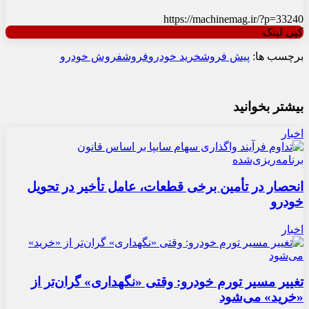
https://machinemag.ir/?p=33240
کپی لینک
برچسب ها:
پیش فروش
خرید خودرو
فروش
فروش خودرو
بیشتر بخوانید
اخبار
انحصار در تأمین برخی قطعات، عامل تأخیر در تحویل
خودرو
اخبار
تغییر مسیر تورم خودرو: وقتی «نگهداری» گران‌تر از
«خرید» می‌شود