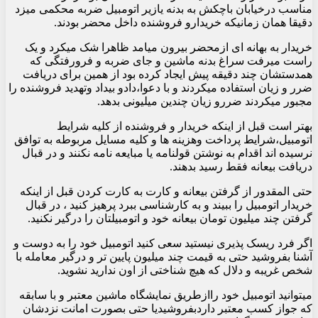
مناسب درخیابان باچکش به بدنه یازیر اتومبیل ضربه محکمی میزد
دقیقا همان زمانیکه خریدارو فروشنده داخل محضر بودند.
خریدار به بهانه ای ازمحضر بیرون میامد ظاهرا شک میکرد و یک
راست میرفت سراغ بدنه ماشین و جای ضربه و فرورفتگی که
همدستشان چند دقیقه پیش ایجاد کرده بود از همین برای دریافت
ضرر و زیان استفاده میکردند و با دعوا،دادو بیداد وتهدید فروشنده را
مجبور میکردند ضررو زیان چندین میلیونی بدهد.
بهتر است قبل از اینکه خریدار و فروشنده از کلیه شرایط
اتومبیل،شرایط پرداخت وهزینه ها و کلیه مسایل مربوطه به توافق
نرسیده اند اقدام به نوشتن قولنامه یا مبایعه نامه نکنند و در قبال
دریافت بیعانه فقط رسید بدهند.
حتی المقدور از گرفتن بیعانه و کارت به کارت کردن قبل از اینکه
خریدار اتومبیل را ببیند و به کارشناسی ببرد پرهیز کنید ، در قبال
گرفتن چند میلیون تومان بیعانه خود و اتومبیلتان را درگیر نکنید.
اگر فرد ریسک پذیری نیستید سعی کنید اتومبیل خود را به دوست و
آشنا بفروشید حتی به قیمت چند میلیون پایین تر و درگیر معامله با
شخص غریبه و دلال که هیچ شناختی از اون ندارید نشوید.
میتوانید اتومبیل خود راازطریق نمایشگاه ماشین معتبر و با سابقه
که جواز کسب معتبر داردبفروشیدیا حتی بصورت امانت نزدشان