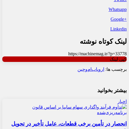
Whatsapp
+Google
Linkedin
لینک کوتاه نوشته
https://machinemag.ir/?p=33778
کپی لینک
برچسب ها:
اروپا
ب‌ام‌و
چین
بیشتر بخوانید
اخبار
انحصار در تأمین برخی قطعات، عامل تأخیر در تحویل