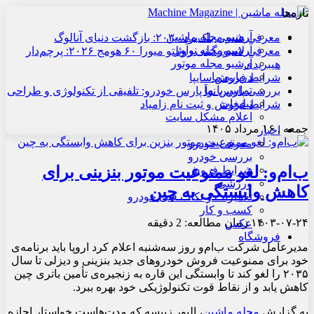
تازه‌ها
آرشیو مجله ماشین
معرفی هنسی بلک‌برد ۲۰۳۰: بازگشت دنیای آنالوگ
آرشیو مجله نوآور
معرفی لامبورگینی روئلتو میورا ۶۰ هومج ۲۰۲۶: پرچم‌دار
آرشیو مجله موتور
هیبریدی
درباره ما
شرایط فروش سایپا
تماس با ما
بررسی پارس نوآ پارس خودرو: تلفیقی از تکنولوژی و طراحی
تبلیغات
شرایط فروش و ثبت نام زامیاد
اعلام مشکل سایت
جمعه , ۱۶ مرداد ۱۴۰۵
اخبار
معرفی خودرو
بررسی خودرو
ب‌ام‌و: لغو ممنوعیت موتور بنزینی برای
شرایط فروش
ورزشی
کاهش وابستگی به چین
تعمیرات و نکات فنی خودرو
کسب و کار
۱۴۰۳-۰۷-۲۴
زمان مطالعه: 2 دقیقه
عکس
فروشگاه
مدیرعامل شرکت ب‌ام‌و روز سه‌شنبه اعلام کرد اروپا باید برنامه‌ی
خود برای ممنوعیت فروش خودروهای جدید بنزینی و دیزلی تا سال
۲۰۳۵ را لغو کند تا وابستگی این قاره به زنجیره‌ی تأمین باتری چین
کاهش یابد و از نقاط قوت تکنولوژیکی خود بهره ببرد.
به گزارش
مجله ماشین
، الیور زیپسه که مدت‌هاست خواستار اجازه