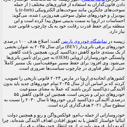
دادن قانون‌گذاران به استفاده از فناوری‌های مختلف ( از جمله
سوخت‌های جایگزین مانند سوخت‌های الکترونیکی (e-fuels) یا
بیودیزل و خودروهای سلول سوختی هیدروژنی ) شده، می‌گوید:
احساسات در اروپا به سمت بدبینی سوق پیدا کرده است و این
منطقه برای حفظ قدرت رقابت خود به یک چارچوب قانونی جدید
نیاز دارد.
زیپسه در
نمایشگاه خودروی پاریس
گفت: اصلاح هدف ۱۰۰ درصدی
خودروهای برقی باتری‌دار (BEV) برای سال ۲۰۳۵ به عنوان بخشی
از یک بسته‌ی جامع کاهش دی‌اکسید کربن، همچنین باعث کاهش
وابستگی خودروسازان اروپایی (OEM) به چین برای تأمین باتری‌ها
می‌شود. وی افزود: برای حفظ مسیر موفقیت‌آمیز، یک مسیر کاملاً
خنثی از نظر فناوری در چارچوب سیاست‌ها ضروری است.
کشورهای اتحادیه‌ی اروپا در مارس ۲۰۲۳ قانونی تاریخی را تصویب
کردند که بر اساس آن از سال ۲۰۳۵ تمام خودروهای جدید باید بدون
آلایندگی دی‌اکسید کربن باشند که عملاً به معنای ممنوعیت
خودروهای دیزلی و بنزینی است. همچنین این قانون کاهش ۵۵
درصدی آلایندگی دی‌اکسید کربن خودروها تا سال ۲۰۳۰ را نسبت به
سطوح سال ۲۰۲۱ هدف‌گذاری کرده است.
خودروسازانی از جمله ب‌ام‌و، فولکس‌واگن و رنو و همچنین دولت
ایتالیا خواستار کاهش یا به تعویق افتادن اهداف آلایندگی شده‌اند، چرا
که به دلیل فروش پایین‌تر از حد انتظار خودروهای برقی، از