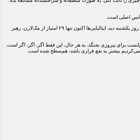
 چیزی را ثابت کنی. به صورت منصفانه و شرافتمندانه مسابقه بده.
استلا با وجود اینکه فراری با پیروزی کارلوس ساینز و مقام سوم چارلز لکلرک گام بزرگی در قهرمانی سازندگان برداشت، نکات مثبتی را در روز یکشنبه دید. ایتالیایی‌ها اکنون تنها ۲۹ امتیاز از مک‌لارن، رهبر
وانست برای پیروزی بجنگد. به هر حال، این فقط اگر، اگر، اگر است.
 می‌کردیم بیشتر به نفع فراری باشد، هم‌سطح شده است.