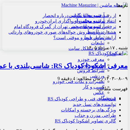
تازه‌ها
آرشیو مجله ماشین
از رشد قیمت‌ها تا نگرانی درباره انحصار
آرشیو مجله نوآور
انتقاد نماینده مجلس از واگذاری ایران‌خودرو
آرشیو مجله موتور
ترخیص اتوبوس‌های چینی تهران از گمرک فرودگاه امام
درباره ما
هشدار درباره فروش حواله‌های صوری خودروهای وارداتی
تماس با ما
آرامش بازار خودرو موقتی است؟
تبلیغات
شنبه , ۱۷ مرداد ۱۴۰۵
اعلام مشکل سایت
اخبار
معرفی خودرو
معرفی اشکودا کودیاک RS: شاسی‌بلندی با عملکرد و قدرت بالا
بررسی خودرو
شرایط فروش
ورزشی
۱۴۰۳-۰۸-۰۹
زمان مطالعه: 4 دقیقه
9
تعمیرات و نکات فنی خودرو
کسب و کار
فهرست مطالب:
عکس
فروشگاه
مشخصات فنی و طراحی کودیاک RS
توانمندی‌های نسل جدید
ویژگی‌های برجسته و امکانات
طراحی مدرن و جذاب
گالری تصاویر اشکودا کودیاک RS