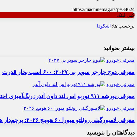
https://machinemag.ir/?p=34624
کپی لینک
برچسب ها:
اشکودا
بیشتر بخوانید
معرفی خودرو
معرفی دوج چارجر سوپر بی ۲۰۲۷: ۶۰۰ اسب بخار قدرت
معرفی خودرو
معرفی پورشه ۹۱۱ توربو اس لند داون آندر: رنگ‌آمیزی اختصاصی
معرفی خودرو
معرفی لامبورگینی روئلتو میورا ۶۰ هومج ۲۰۲۶: پرچم‌دار هیبریدی
دیدگاهتان را بنویسید