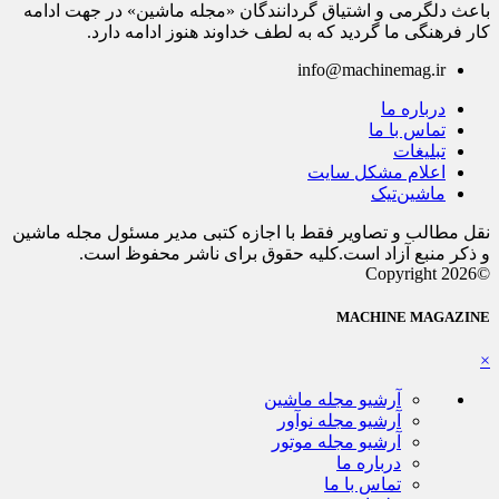
باعث دلگرمی و اشتیاق گردانندگان «مجله ماشین» در جهت ادامه
کار فرهنگی ما گردید که به لطف خداوند هنوز ادامه دارد.
info@machinemag.ir
درباره ما
تماس با ما
تبلیغات
اعلام مشکل سایت
ماشین‌تیک
نقل مطالب و تصاویر فقط با اجازه کتبی مدیر مسئول مجله ماشین
و ذکر منبع آزاد است.کلیه حقوق برای ناشر محفوظ است.
©Copyright 2026
MACHINE MAGAZINE
×
آرشیو مجله ماشین
آرشیو مجله نوآور
آرشیو مجله موتور
درباره ما
تماس با ما