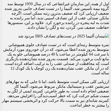
اول از همه، این سازمان غیرانتفاعی که در سال 1959 توسط سه
گروه بیمه تأسیس شد، آلتیما را در تست تصادف جانبی به‌روز شده
ضعیف ارزیابی کرد که ضعیف بدترین رتبه ممکن است. اگرچه
مانکن صندلی عقب از این تصادف آسیبی ندید، اما سر راننده به
شدت به لبه پنجره در راننده برخورد کرد. علاوه بر این، سنسورها
حفاظت ضعیف سر، گردن، تنه و لگن را نشان دادند.
نمره متوسط رتبه‌ای است که در تست تصادف جلوی همپوشانی
متوسط به‌روز شده اعطا می‌شود، که در آن خودروی مورد آزمایش
با سرعت 64 کیلومتر در ساعت با 40 درصد همپوشانی جلو به یک
مانع ثابت برخورد می‌کند. قسمت به‌روز شده نشان‌دهنده بازنگری
است که محافظت از صندلی عقب را به ترکیب اضافه کرده است،
که در آن مانکن عقب نشان‌دهنده یک زن کوچک یا یک کودک 12
ساله است.
ارزیابی کلی ممکن است متوسط باشد، اما تا جایی که به مهارهای
سرنشین عقب و سینماتیک مانکن مربوط می‌شود، آلتیما کار
ضعیفی انجام داده است. به طور خاص‌تر، کمربند ایمنی از لگن به
سمت شکم حرکت کرد که خطر آسیب‌دیدگی را افزایش می‌دهد.
کمربند شانه‌ای نیز به سمت بالا حرکت کرد و اثربخشی سیستم مهار
را بیشتر به خطر انداخت.