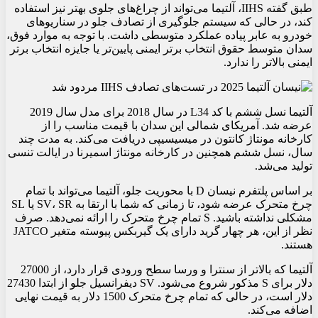
طبق گفته IIHS، آلتیما می‌تواند از چراغ‌های جلوی بهتر نیز استفاده
کند، در حالی که سیستم جلوگیری از تصادف جلو در سناریوهای
خودرو به عابر پیاده عملکرد متوسطی داشت. با توجه به موارد فوق،
سدان متوسط ​​حقوق انتخاب برتر ایمنی پایین‌تر یا جایزه انتخاب برتر
ایمنی بالاتر را ندارد.
آلتیما نسل ششم با کد L34 در سال 2018 برای مدل سال 2019
عرضه شد. آمریکای شمالی این سدان با قیمت مناسب را از
کارخانه مونتاژ کانتون در میسیسیپی دریافت می‌کند. به مدت چند
سال، نسل ششم همچنین در کارخانه مونتاژ اسمیرنا در ایالت تنسی
تولید می‌شد.
بر اساس پلتفرم نیسان D با محوریت جلو، آلتیما می‌تواند با تمام
چرخ متحرک عرضه شود، تا زمانی که شما با ارتقا به SV، SR یا SL
مشکلی نداشته باشید. S تمام چرخ متحرک را ارائه نمی‌دهد. صرف
نظر از این، هر چهار گرید دارای یک گیربکس پیوسته متغیر JATCO
هستند.
آلتیما که بالاتر از سنترا و ورسا سطح ورودی قرار دارد، از 27000
دلار برای S مذکور شروع می‌شود. SV دیفرانسیل جلو از ابتدا 27430
دلار است، در حالی که تمام چرخ متحرک 1500 دلار به قیمت نهایی
اضافه می‌کند.