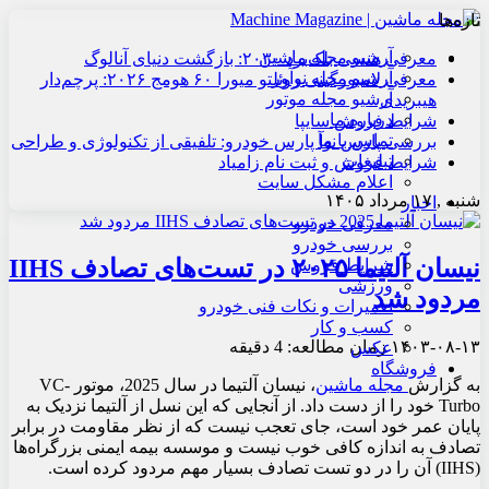
تازه‌ها
آرشیو مجله ماشین
معرفی هنسی بلک‌برد ۲۰۳۰: بازگشت دنیای آنالوگ
آرشیو مجله نوآور
معرفی لامبورگینی روئلتو میورا ۶۰ هومج ۲۰۲۶: پرچم‌دار
آرشیو مجله موتور
هیبریدی
درباره ما
شرایط فروش سایپا
تماس با ما
بررسی پارس نوآ پارس خودرو: تلفیقی از تکنولوژی و طراحی
تبلیغات
شرایط فروش و ثبت نام زامیاد
اعلام مشکل سایت
شنبه , ۱۷ مرداد ۱۴۰۵
اخبار
معرفی خودرو
بررسی خودرو
نیسان آلتیما ۲۰۲۵ در تست‌های تصادف IIHS
شرایط فروش
ورزشی
مردود شد
تعمیرات و نکات فنی خودرو
کسب و کار
۱۴۰۳-۰۸-۱۳
زمان مطالعه: 4 دقیقه
عکس
فروشگاه
به گزارش
مجله ماشین
، نیسان آلتیما در سال 2025، موتور VC-
Turbo خود را از دست داد. از آنجایی که این نسل از آلتیما نزدیک به
پایان عمر خود است، جای تعجب نیست که از نظر مقاومت در برابر
تصادف به اندازه کافی خوب نیست و موسسه بیمه ایمنی بزرگراه‌ها
(IIHS) آن را در دو تست تصادف بسیار مهم مردود کرده است.