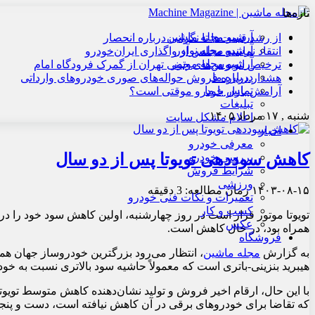
تازه‌ها
آرشیو مجله ماشین
از رشد قیمت‌ها تا نگرانی درباره انحصار
آرشیو مجله نوآور
انتقاد نماینده مجلس از واگذاری ایران‌خودرو
آرشیو مجله موتور
ترخیص اتوبوس‌های چینی تهران از گمرک فرودگاه امام
درباره ما
هشدار درباره فروش حواله‌های صوری خودروهای وارداتی
تماس با ما
آرامش بازار خودرو موقتی است؟
تبلیغات
شنبه , ۱۷ مرداد ۱۴۰۵
اعلام مشکل سایت
اخبار
معرفی خودرو
کاهش سوددهی تویوتا پس از دو سال
بررسی خودرو
شرایط فروش
ورزشی
۱۴۰۳-۰۸-۱۵
زمان مطالعه: 3 دقیقه
تعمیرات و نکات فنی خودرو
کسب و کار
تویوتا موتور قرار است در روز چهارشنبه، اولین کاهش سود خود را د
عکس
همراه بود، در حال کاهش است.
فروشگاه
به گزارش
مجله ماشین
هیبرید بنزینی-باتری است که معمولاً حاشیه سود بالاتری نسبت به خودر
با این حال، ارقام اخیر فروش و تولید نشان‌دهنده کاهش متوسط تویوتا
که تقاضا برای خودروهای برقی در آن کاهش نیافته است، دست و پنجه