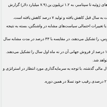
طبق میانگین ۹ برآورد تحلیلگران در نظرسنجی LSEG، انتظار می‌رود این خودروساز ژاپنی کاهش ۱۴ درصدی سود عملیاتی سالانه را در ماه‌های ژوئیه تا سپتامبر، به ۱.۲ تریلیون ین (۷.۹ میلیارد دلار) گزارش
یا تغییرات احتمالی سیاست‌های مشابه در واشنگتن، بسته به نتیجه
طبق داده‌های شرکت، هیبریدها ۴۱ درصد از فروش جهانی تویوتا در ماه‌های ژوئیه تا سپتامبر، یا ۱.۱ میلیون خودرو، از جمله برند لوکس لکسوس، را تشکیل می‌دهند، در مقایسه با ۳۳ درصد در مدت مشابه سال
واهد شد.
ل مالی گذشته، با توجه به سرمایه‌گذاری مورد انتظار در استراتژی و