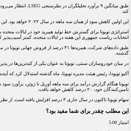
کند.
این اولین کاهش سود از همان سه ماهه در سال ۲۰۲۲ خواهد بود. این شرکت پیش‌تر اعلام کرده بود که فروش جهانی سه ماهه ۴ درصد نسبت به سال قبل کاهش یافته و تولید ۷ درصد کاهش یافته است.
استراتژی تویوتا برای گسترش خط تولید هیبرید خود در ایالات متحده 
انتخابات ریاست جمهوری این هفته در ایالات متحده، کمتر آسیب‌پذیر کن
گذشته.
در میان خودروسازان سنتی، تویوتا به عنوان یکی از کندترین‌ها در پذیرش خودروهای برقی شناخته می‌شود
آکیو تویودا، رئیس هیئت مدیره تویوتا، ماه گذشته استدلال کرد که آی
تویوتا هنگام گزارش درآمد برای سه ماهه آوریل تا ژوئن، برآورد سود س
تامین‌کنندگان خود، ۲۰ درصد کاهش خواهد یافت.
سهام تویوتا تاکنون در سال جاری ۳ درصد افزایش یافته است. از نظر دلار آمریکا، این رقم ۲ درصد افزایش یافته است، در مقایسه با کاهش ۲ درصدی رقیب خود تسلا در همین دوره.
این مطلب چقدر برای شما مفید بود؟
امتیاز 5.00