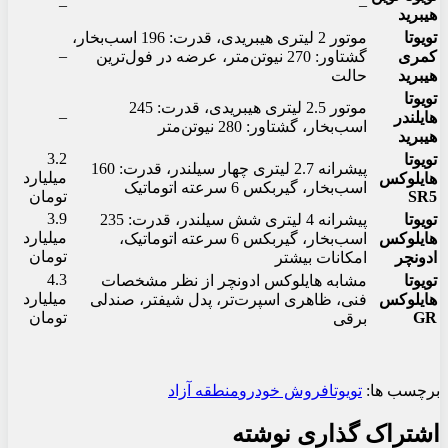
–
–
هیبرید
تویوتا
موتور 2 لیتری هیبریدی، قدرت: 196 اسب‌بخار،
–
کمری
گشتاور: 270 نیوتن‌متر، عرضه در فول‌ترین
هیبرید
حالت
تویوتا
موتور 2.5 لیتری هیبریدی، قدرت: 245
–
هایلندر
اسب‌بخار، گشتاور: 280 نیوتن‌متر
هیبرید
3.2
تویوتا
پیشرانه 2.7 لیتری چهار سیلندر، قدرت: 160
میلیارد
هایلوکس
اسب‌بخار، گیربکس 6 سرعته اتوماتیک
SR5
تومان
3.9
تویوتا
پیشرانه 4 لیتری شش سیلندر، قدرت: 235
میلیارد
هایلوکس
اسب‌بخار، گیربکس 6 سرعته اتوماتیک،
تومان
ادونچر
امکانات بیشتر
4.3
تویوتا
مشابه هایلوکس ادونچر از نظر مشخصات
میلیارد
هایلوکس
فنی، ظاهری اسپرت‌تر، پدل شیفتر، صندلی
GR
تومان
برقی
برچسب ها:
تویوتا
فروش خودرو
منطقه آزاد
اشتراک گذاری نوشته