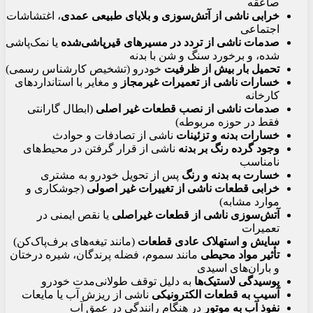
صاعقه
خرابی ناشی از آتش‌سوزی و بلایای طبیعی عمدی
، اغتشاشات
اجتماعی
صدمات ناشی از تردد در مسیرهای قیرپاشی‌شده
یا نمک‌پاشی
شده، و برخورد سنگ و شن با بدنه
تحمیل بار بیش از ظرفیت
خودرو (تشخیص کارشناس رسمی)
خسارات ناشی از تعمیرات غیرمجاز
و مغایر با استانداردهای
کارخانه
صدمات ناشی از نصب قطعات غیر اصلی
(ابطال گارانتی
فقط در حوزه مربوطه)
خسارات بدنه و تزئینات
ناشی از تصادفات و حوادث
وجود گرده رنگ بر بدنه
ناشی از قرار گرفتن در محیط‌های
نامناسب
خسارت به بدنه و رنگ
پس از تحویل خودرو به مشتری
خرابی قطعات ناشی از تغییرات غیر اصولی
(جوشکاری و
موارد مشابه)
آتش‌سوزی ناشی از قطعات غیراصلی
یا نقص ایمنی در
تعمیرات
سایش و استهلاک عادی قطعات
(مانند تیغه‌های برف‌پاک‌کن)
تأثیر مواد محیطی
مانند سموم، فضله پرندگان، شیره درختان
و باران‌های اسیدی
پوسیدگی لاستیک‌ها
به دلیل توقف طولانی‌مدت خودرو
آسیب به قطعات الکترونیکی
ناشی از ریزش آب یا مایعات
نفوذ آب به موتور
در هنگام رانندگی در عمق آب