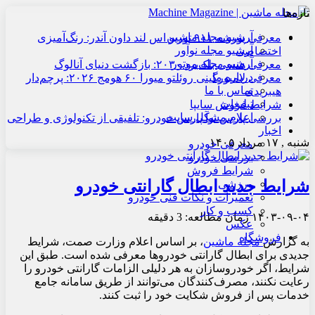
تازه‌ها
آرشیو مجله ماشین
معرفی پورشه ۹۱۱ توربو اس لند داون آندر: رنگ‌آمیزی
آرشیو مجله نوآور
اختصاصی
آرشیو مجله موتور
معرفی هنسی بلک‌برد ۲۰۳۰: بازگشت دنیای آنالوگ
درباره ما
معرفی لامبورگینی روئلتو میورا ۶۰ هومج ۲۰۲۶: پرچم‌دار
تماس با ما
هیبریدی
تبلیغات
شرایط فروش سایپا
اعلام مشکل سایت
بررسی پارس نوآ پارس خودرو: تلفیقی از تکنولوژی و طراحی
اخبار
شنبه , ۱۷ مرداد ۱۴۰۵
معرفی خودرو
بررسی خودرو
شرایط فروش
شرایط جدید ابطال گارانتی خودرو
ورزشی
تعمیرات و نکات فنی خودرو
کسب و کار
۱۴۰۳-۰۹-۰۴
زمان مطالعه: 3 دقیقه
عکس
فروشگاه
به گزارش
مجله ماشین
، بر اساس اعلام وزارت صمت، شرایط
جدیدی برای ابطال گارانتی خودروها معرفی شده است. طبق این
شرایط، اگر خودروسازان به هر دلیلی الزامات گارانتی خودرو را
رعایت نکنند، مصرف‌کنندگان می‌توانند از طریق
سامانه جامع
خدمات پس از فروش
شکایت خود را ثبت کنند.