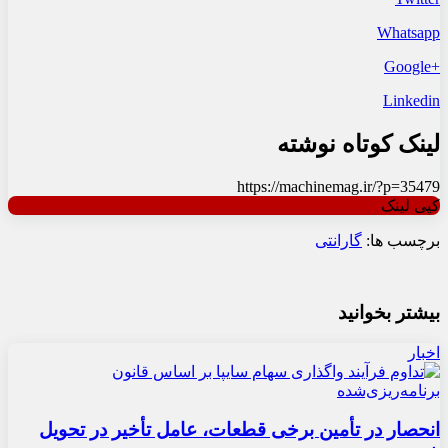
Whatsapp
+Google
Linkedin
لینک کوتاه نوشته
https://machinemag.ir/?p=35479
کپی لینک
برچسب ها:
گارانتی
بیشتر بخوانید
اخبار
انحصار در تأمین برخی قطعات، عامل تأخیر در تحویل