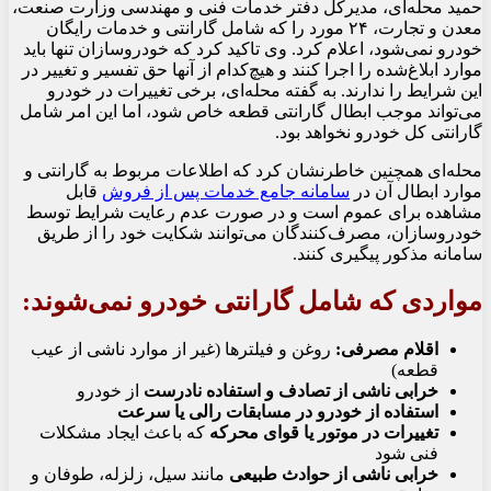
حمید محله‌ای، مدیرکل دفتر خدمات فنی و مهندسی وزارت صنعت،
معدن و تجارت، ۲۴ مورد را که شامل گارانتی و خدمات رایگان
خودرو نمی‌شود، اعلام کرد. وی تاکید کرد که خودروسازان تنها باید
موارد ابلاغ‌شده را اجرا کنند و هیچ‌کدام از آنها حق تفسیر و تغییر در
این شرایط را ندارند. به گفته محله‌ای، برخی تغییرات در خودرو
می‌تواند موجب ابطال گارانتی قطعه خاص شود، اما این امر شامل
گارانتی کل خودرو نخواهد بود.
محله‌ای همچنین خاطرنشان کرد که اطلاعات مربوط به گارانتی و
موارد ابطال آن در
سامانه جامع خدمات پس از فروش
قابل
مشاهده برای عموم است و در صورت عدم رعایت شرایط توسط
خودروسازان، مصرف‌کنندگان می‌توانند شکایت خود را از طریق
سامانه مذکور پیگیری کنند.
مواردی که شامل گارانتی خودرو نمی‌شوند:
اقلام مصرفی:
روغن و فیلترها (غیر از موارد ناشی از عیب
قطعه)
خرابی ناشی از تصادف و استفاده نادرست
از خودرو
استفاده از خودرو در مسابقات رالی یا سرعت
تغییرات در موتور یا قوای محرکه
که باعث ایجاد مشکلات
فنی شود
خرابی ناشی از حوادث طبیعی
مانند سیل، زلزله، طوفان و