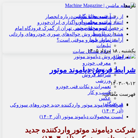
تازه‌ها
آرشیو مجله ماشین
از رشد قیمت‌ها تا نگرانی درباره انحصار
آرشیو مجله نوآور
انتقاد نماینده مجلس از واگذاری ایران‌خودرو
آرشیو مجله موتور
ترخیص اتوبوس‌های چینی تهران از گمرک فرودگاه امام
درباره ما
هشدار درباره فروش حواله‌های صوری خودروهای وارداتی
تماس با ما
آرامش بازار خودرو موقتی است؟
تبلیغات
یکشنبه , ۱۸ مرداد ۱۴۰۵
اعلام مشکل سایت
اخبار
معرفی خودرو
شرایط فروش دیاموند موتور
بررسی خودرو
شرایط فروش
ورزشی
۱۴۰۳-۰۹-۱۲
تعمیرات و نکات فنی خودرو
کسب و کار
فهرست مطالب:
عکس
فروشگاه
شرکت دیاموند موتور واردکننده جدید خودروهای سوزوکی
(آذر ۱۴۰۳)
لیست محصولات دیاموند موتور (آذر ۱۴۰۳)
شرکت دیاموند موتور واردکننده جدید