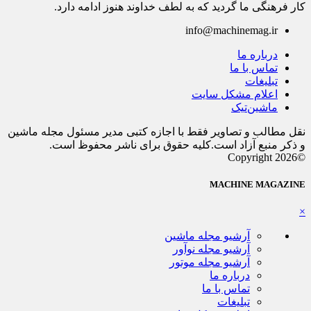
کار فرهنگی ما گردید که به لطف خداوند هنوز ادامه دارد.
info@machinemag.ir
درباره ما
تماس با ما
تبلیغات
اعلام مشکل سایت
ماشین‌تیک
نقل مطالب و تصاویر فقط با اجازه کتبی مدیر مسئول مجله ماشین
و ذکر منبع آزاد است.کلیه حقوق برای ناشر محفوظ است.
©Copyright 2026
MACHINE MAGAZINE
×
آرشیو مجله ماشین
آرشیو مجله نوآور
آرشیو مجله موتور
درباره ما
تماس با ما
تبلیغات