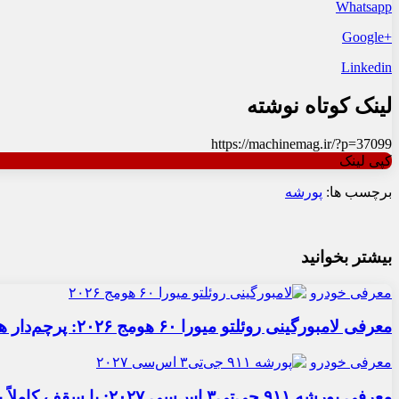
Whatsapp
+Google
Linkedin
لینک کوتاه نوشته
https://machinemag.ir/?p=37099
کپی لینک
برچسب ها:
پورشه
بیشتر بخوانید
معرفی خودرو
معرفی لامبورگینی روئلتو میورا ۶۰ هومج ۲۰۲۶: پرچم‌دار هیبریدی
معرفی خودرو
معرفی پورشه ۹۱۱ جی‌تی۳ اس‌سی ۲۰۲۷: با سقف کاملاً برقی