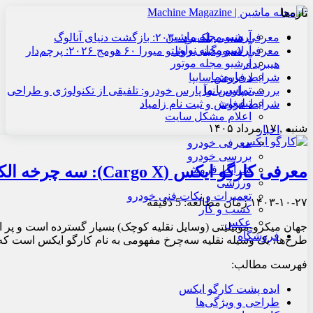
تازه‌ها
آرشیو مجله ماشین
معرفی هنسی بلک‌برد ۲۰۳۰: بازگشت دنیای آنالوگ
آرشیو مجله نوآور
معرفی لامبورگینی روئلتو میورا ۶۰ هومج ۲۰۲۶: پرچم‌دار
آرشیو مجله موتور
هیبریدی
درباره ما
شرایط فروش سایپا
تماس با ما
بررسی پارس نوآ پارس خودرو: تلفیقی از تکنولوژی و طراحی
تبلیغات
شرایط فروش و ثبت نام زامیاد
اعلام مشکل سایت
شنبه , ۱۷ مرداد ۱۴۰۵
اخبار
معرفی خودرو
بررسی خودرو
معرفی کارگو ایکس (Cargo X): سه چرخه الکتریکی کاملاً ماژولار
شرایط فروش
ورزشی
تعمیرات و نکات فنی خودرو
۱۴۰۳-۱۰-۲۷
زمان مطالعه: 5 دقیقه
کسب و کار
عکس
جهان میکرو-موبیلیتی (وسایل نقلیه کوچک) بسیار گسترده است و پر از 
فروشگاه
طرح‌ها، یک وسیله نقلیه سه‌چرخ مفهومی به نام کارگو ایکس است که ب
فهرست مطالب:
ایده پشت کارگو ایکس
طراحی و ویژگی‌ها