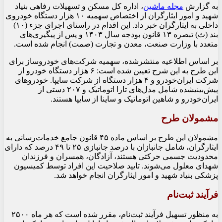
به گزارش
مجله ماشین
، اداره کل مسکن و تسهیلات رفاهی بنیاد
شهید و امور ایثارگران از اختصاص سهمیه ۱۰ هزار دستگاه خودروی
داخلی به ایثارگران خبر داد. این اقدام در راستای اجرای جزء (۱۰)
بند (ث) تبصره ۱۳ قانون بودجه سال ۱۴۰۳ و پس از پیگیری‌های
متعدد با وزارت صنعت، معدن و تجارت (صمت) انجام شده است.
بر اساس اطلاعیه منتشر‌شده، سهمیه شرکت‌های خودروساز برای
این طرح به این شرح تعیین شده است: ۶ هزار دستگاه خودرو از
شرکت ایران‌خودرو و ۴ هزار دستگاه از شرکت سایپا. خودروهای
پیش‌بینیشده شامل مدل‌های تارا اتوماتیک و ۲۰۷ دستی از
ایران‌خودرو و شاهین اتوماتیک و ساینا از سایپا هستند.
مشمولان طرح
مشمولان این طرح بر اساس ماده ۴۵ قانون جامع خدمات‌رسانی به
ایثارگران، شامل جانبازان با درصد جانبازی ۲۵ تا ۴۹ درصد که دارای
محدودیت جسمی حرکتی هستند، آزادگان، همسران و فرزندان
شهدای معلول می‌شوند. تایید صلاحیت این افراد توسط کمیسیون
پزشکی بنیاد شهید و امور ایثارگران انجام خواهد شد.
فرآیند ثبت‌نام
به منظور تسهیل فرآیند ثبت‌نام، مقرر شده است که هر ماه ۲۵۰۰