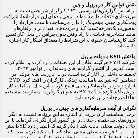
نقض قوانین کار در برزیل و چین
بر اساس گزارش‌های رسمی، ۱۶۳ کارگر از شرایطی شبیه به
«برده‌داری» نجات داده شده‌اند. برخی بندهای این قراردادها، شرکت
پیمانکاری چینی جینجیانگ را قادر می‌ساخت تا مدت قرارداد را
به‌صورت یک‌طرفه تمدید کند و جریمه‌های نقدی برای رفتارهایی
مانند مشاجره، فحاشی یا راه رفتن بدون پیراهن در محل کار تعیین
کند. کارشناسان حقوقی، این شرایط را مصداق آشکار کار اجباری
دانسته‌اند.
واکنش BYD و دولت برزیل
شرکت BYD هرگونه اطلاع از این تخلفات را رد کرده و اعلام کرده
است که پس از انتشار گزارش‌های رسانه‌ای در نوامبر ۲۰۲۴،
تحقیقات داخلی را آغاز کرده است. در پی بازرسی‌های دولتی در
دسامبر، که شرایط نامناسب زندگی کارگران را افشا کرد، BYD
قرارداد خود را با پیمانکار چینی فسخ کرد. با این حال، مقامات کار
برزیل تأکید کرده‌اند که BYD به عنوان کارفرما، مسئولیت مستقیم
تخلفات رخ‌داده را بر عهده دارد.
نگرانی از آینده سرمایه‌گذاری‌های چینی در برزیل
برخی سیاستمداران برزیلی با اشاره به این پرونده، نسبت به دیگر
پروژه‌های ساختمانی چینی در این کشور ابراز نگرانی کرده‌اند. با این
حال، دولت محلی ایالت باهیا اعلام کرده که انتظار دارد BYD بیش
از ۱۰,۰۰۰ فرصت شغلی محلی ایجاد کند، اما تأکید کرده است که
باید شرایط کارگران بهبود یابد. اتحادیه‌های کارگری نیز هشدار