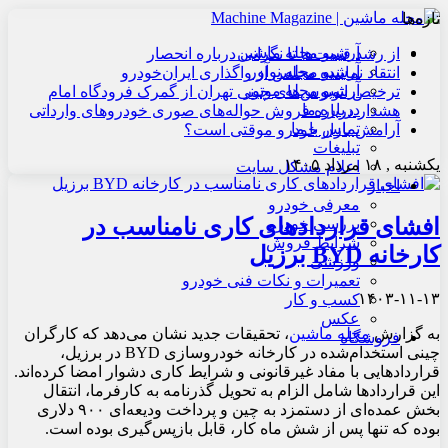
تازه‌ها
آرشیو مجله ماشین
از رشد قیمت‌ها تا نگرانی درباره انحصار
آرشیو مجله نوآور
انتقاد نماینده مجلس از واگذاری ایران‌خودرو
آرشیو مجله موتور
ترخیص اتوبوس‌های چینی تهران از گمرک فرودگاه امام
درباره ما
هشدار درباره فروش حواله‌های صوری خودروهای وارداتی
تماس با ما
آرامش بازار خودرو موقتی است؟
تبلیغات
یکشنبه , ۱۸ مرداد ۱۴۰۵
اعلام مشکل سایت
اخبار
معرفی خودرو
افشای قراردادهای کاری نامناسب در
بررسی خودرو
شرایط فروش
کارخانه BYD برزیل
ورزشی
تعمیرات و نکات فنی خودرو
۱۴۰۳-۱۱-۱۳
کسب و کار
عکس
به گزارش
مجله ماشین
، تحقیقات جدید نشان می‌دهد که کارگران
فروشگاه
چینی استخدام‌شده در کارخانه خودروسازی BYD در برزیل،
قراردادهایی با مفاد غیرقانونی و شرایط کاری دشوار امضا کرده‌اند.
این قراردادها شامل الزام به تحویل گذرنامه به کارفرما، انتقال
بخش عمده‌ای از دستمزد به چین و پرداخت ودیعه‌ای ۹۰۰ دلاری
بوده که تنها پس از شش ماه کار، قابل بازپس‌گیری بوده است.