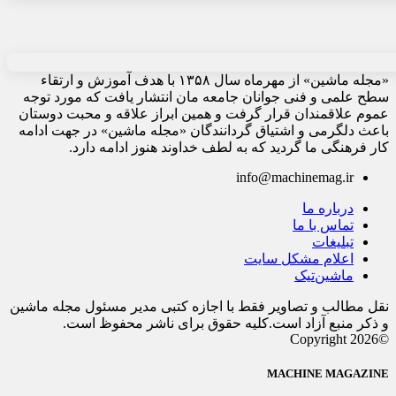
«مجله ماشین» از مهرماه سال ۱۳۵۸ با هدف آموزش و ارتقاء
سطح علمی و فنی جوانان جامعه مان انتشار یافت که مورد توجه
عموم علاقمندان قرار گرفت و همین ابراز علاقه و محبت دوستان
باعث دلگرمی و اشتیاق گردانندگان «مجله ماشین» در جهت ادامه
کار فرهنگی ما گردید که به لطف خداوند هنوز ادامه دارد.
info@machinemag.ir
درباره ما
تماس با ما
تبلیغات
اعلام مشکل سایت
ماشین‌تیک
نقل مطالب و تصاویر فقط با اجازه کتبی مدیر مسئول مجله ماشین
و ذکر منبع آزاد است.کلیه حقوق برای ناشر محفوظ است.
©Copyright 2026
MACHINE MAGAZINE