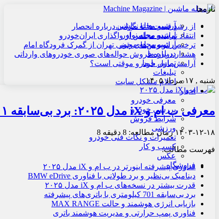
تازه‌ها
آرشیو مجله ماشین
از رشد قیمت‌ها تا نگرانی درباره انحصار
آرشیو مجله نوآور
انتقاد نماینده مجلس از واگذاری ایران‌خودرو
آرشیو مجله موتور
ترخیص اتوبوس‌های چینی تهران از گمرک فرودگاه امام
درباره ما
هشدار درباره فروش حواله‌های صوری خودروهای وارداتی
تماس با ما
آرامش بازار خودرو موقتی است؟
تبلیغات
شنبه , ۱۷ مرداد ۱۴۰۵
اعلام مشکل سایت
اخبار
معرفی خودرو
معرفی ب ام و iX مدل ۲۰۲۵: برد بی‌سابقه ۷۰۱ کیلومتری
بررسی خودرو
شرایط فروش
ورزشی
۱۴۰۳-۱۲-۱۸
زمان مطالعه: 8 دقیقه
8
تعمیرات و نکات فنی خودرو
کسب و کار
فهرست مطالب:
عکس
فروشگاه
فناوری پیشرفته اینورتر در ب ام و iX مدل ۲۰۲۵
دینامیک بی‌نظیر و برد طولانی با فناوری BMW eDrive
قدرت بیشتر در نسخه‌های ب ام و iX مدل ۲۰۲۵
برد بی‌سابقه 701 کیلومتری با باتری‌های پیشرفته
بازیابی انرژی هوشمند و حالت MAX RANGE
فناوری پمپ حرارتی و مدیریت هوشمند باتری