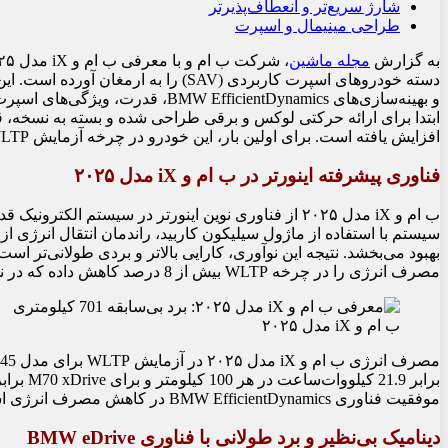
شارژ سریع‌تر و انعطاف‌پذیرتر
طراحی مینیمال و اسپرت
به گزارش
مجله ماشین
دسته خودروهای اسپرت کاربردی (SAV) را ب
افزایش یافته است. برای اولین بار، این خودرو در چرخه آزمایش WLTP به بردی بی‌سابقه معادل 701 کیلومتر دست پیدا کرده است.
فناوری پیشرفته اینورتر در ب ام و iX مدل ۲۰۲۵
ب ام و iX مدل ۲۰۲۵ از فناوری نوین اینورتر در سیستم ال
سیستم با استفاده از ماژول سیلیکون کاربید، راندمان انتقال انرژی از 
بهبود می‌بخشد. نتیجه این نوآوری، کارایی بالاتر و بردی طولانی‌تر است
مصرف انرژی را در چرخه WLTP بیش از 8 درصد کاهش داده که در نسخه xDrive60 به افزایش برد حدود 60 کیلومتر منجر شده است.
ب ام و iX مدل ۲۰۲۵
موفقیت فناوری BMW EfficientDynamics در کاهش مصرف انرژی است.
دینامیک بی‌نظیر و برد طولانی با فناوری BMW eDrive